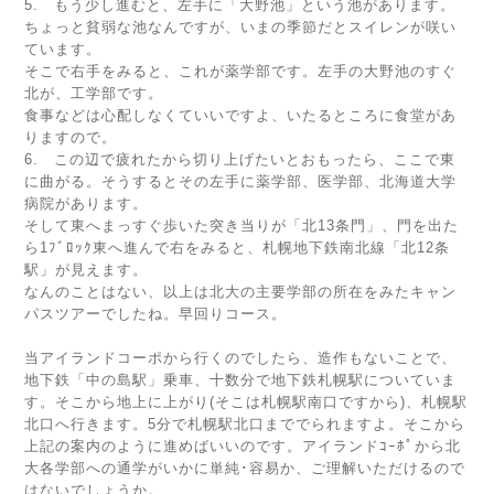
5. もう少し進むと、左手に「大野池」という池があります。
ちょっと貧弱な池なんですが、いまの季節だとスイレンが咲い
ています。
そこで右手をみると、これが薬学部です。左手の大野池のすぐ
北が、工学部です。
食事などは心配しなくていいですよ、いたるところに食堂があ
りますので。
6. この辺で疲れたから切り上げたいとおもったら、ここで東
に曲がる。そうするとその左手に薬学部、医学部、北海道大学
病院があります。
そして東へまっすぐ歩いた突き当りが「北13条門」、門を出た
ら1ﾌﾞﾛｯｸ東へ進んで右をみると、札幌地下鉄南北線「北12条
駅」が見えます。
なんのことはない、以上は北大の主要学部の所在をみたキャン
パスツアーでしたね。早回りコース。
当アイランドコーポから行くのでしたら、造作もないことで、
地下鉄「中の島駅」乗車、十数分で地下鉄札幌駅についていま
す。そこから地上に上がり(そこは札幌駅南口ですから)、札幌駅
北口へ行きます。5分で札幌駅北口まででられますよ。そこから
上記の案内のように進めばいいのです。アイランドｺｰﾎﾟから北
大各学部への通学がいかに単純･容易か、ご理解いただけるので
はないでしょうか。