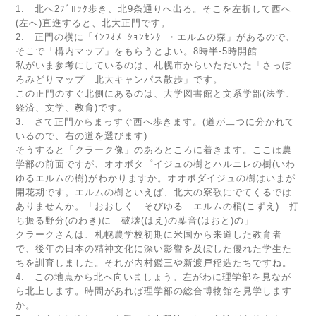
1. 北へ2ﾌﾞﾛｯｸ歩き、北9条通りへ出る。そこを左折して西へ
(左へ)直進すると、北大正門です。
2. 正門の横に「ｲﾝﾌｵﾒｰｼｮﾝｾﾝﾀｰ・エルムの森」があるので、
そこで「構内マップ」をもらうとよい。8時半-5時開館
私がいま参考にしているのは、札幌市からいただいた「さっぽ
ろみどりマップ 北大キャンパス散歩」です。
この正門のすぐ北側にあるのは、大学図書館と文系学部(法学、
経済、文学、教育)です。
3. さて正門からまっすぐ西へ歩きます。(道が二つに分かれて
いるので、右の道を選びます)
そうすると「クラーク像」のあるところに着きます。ここは農
学部の前面ですが、オオボタ゜イジュの樹とハルニレの樹(いわ
ゆるエルムの樹)がわかりますか。オオボダイジュの樹はいまが
開花期です。エルムの樹といえば、北大の寮歌にでてくるでは
ありませんか。「おおしく そびゆる エルムの梢(こずえ) 打
ち振る野分(のわき)に 破壊(はえ)の葉音(はおと)の」
クラークさんは、札幌農学校初期に米国から来道した教育者
で、後年の日本の精神文化に深い影響を及ぼした優れた学生た
ちを訓育しました。それが内村鑑三や新渡戸稲造たちですね。
4. この地点から北へ向いましょう。左がわに理学部を見なが
ら北上します。時間があれば理学部の総合博物館を見学します
か。