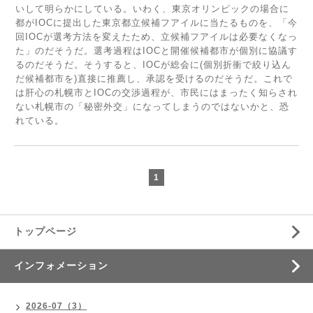
いして明らかにしている。いわく、東京オリンピックの場合に
都がIOCに提出した東京都立候補フアイルに当たるものを、「今
回IOCが選考方法を変えたため、立候補フアイルは必要なくなっ
た」のだそうだ。選考過程はIOCと開催候補都市が個別に協議す
るのだそうだ。そうすると、IOCが総会に(個別折衝で絞り込ん
だ候補都市を)直接に推薦し、承認を受けるのだそうだ。これで
は肝心の札幌市とIOCの交渉過程が、市民にはまったく知らされ
ない札幌市の「秘密外交」になってしまうのではないかと、恐
れている。
1
トップページ
インフォメーション
2026-07（3）