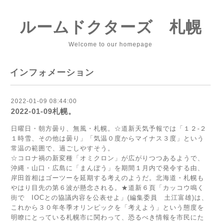
ルームドクターズ 札幌
Welcome to our homepage
インフォメーション
2022-01-09 08:44:00
2022-01-09札幌。
日曜日・朝方曇り、無風・札幌。☆道新天気予報では「１２-２
１時雪、その他は曇り」「気温０度からマイナス３度」という
常温の範囲で、過ごしやすそう。
☆コロナ禍の新変種「オミクロン」が広がりつつあるようで、
沖縄・山口・広島に「まんぼう」を期間１月内で発令する由、
岸田首相はゴーツーを延期する考えのようだ。北海道・札幌も
やはり目先の第６波が懸念される。★道新６頁「カッコウ鳴く
街で IOCとの協議内容を公表せよ」(編集委員 土江富雄)は、
これから３０年冬季オリンピックを「考えよう」という態度を
明瞭にとっている札幌市に関わって、恐るべき情報を市民にた