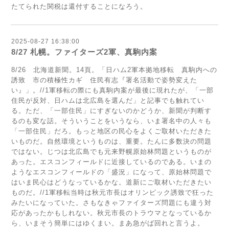
たてられた関税は還付することになろう。
2025-08-27 16:38:00
8/27 札幌。ファイターズ2軍、真駒内案
8/26 北海道新聞。14頁。「日ハム2軍本拠地移転 真駒内への
誘致 市の積極性カギ 住民有志『署名活動で姿勢変えた
い』」。//1軍移転の際にも真駒内案が最後に現れたが、「一部
住民が反対、日ハムは北広島を選んだ」と記事でも触れてい
る。ただ、「一部住民」にすぎないのかどうか、新聞が判断す
るのも変な話。そういうことをいうなら、いま署名中の人々も
「一部住民」だろ。もっと地区の民心をよくご取材いただきた
いものだ。自然環境というものは、重要。たんに多数決の問題
ではない。じつは北広島でも元来野幌原始林問題というものが
あった。エスコンフィールドに近接しているのである。いまの
ようなエスコンフィールドの「盛況」になって、原始林問題で
はいま民心はどうなっているかな。道新にご取材いただきたい
ものだ。//1軍移転当時は秋元市長はオリンピック誘致で狂った
みたいになっていた。さもなきゃファイターズ問題にも違う対
応があったかもしれない。秋元市長のトラウマとなっているか
ら、いまそう簡単にはゆくまい。まあ急がば回れと言うよ。