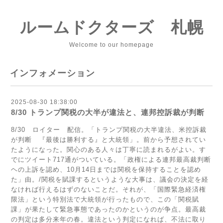
ルームドクターズ 札幌
Welcome to our homepage
インフォメーション
2025-08-30 18:38:00
8/30 トランプ関税の大半が違法と、連邦控訴裁が判断
8/30 ロイター 配信。「トランプ関税の大半違法、米控訴裁
が判断 『最後は勝利する』と大統領」。前から予想されてい
たようになった。関心のある人々は丁寧に読まれるがよい。す
でにツイート717通がついている。「政権による連邦最高裁判断
ヘの上訴を認め、10月14日までは関税を保持することを認め
た」由。/関税を賦課するというような大事は、議会の決定を経
なければ行えるはずのないことだ。それが、「国際緊急経済権
限法」という特別法で大統領が行ったもので、この「関税賦
課」が果たして緊急事態であったのかというのが争点。最高裁
の判定は多分来年の春。違法という判定になれば、不法に取り