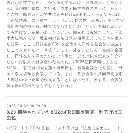
方だが唐突で意外。しかし考えてみれば「一衣帯水」と言うぐ
らい我が国と隣接している「自由と民主主義の国」に、たとえ
ここ数年民衆レベルで共に天を頂けぬ(まあよく考えてみれば、
「近親憎悪」の一種でしようけどね)程の憎しみあいがあって安
倍前首相の頃それが極大になっていたわけだが、首脳会談がと
ても開けない空気があったことが、顧みれば奇妙だった。今回
李大統領が任期一番最初の首脳会談の相手国として日本を選ん
だ結果、ここに日韓友好60年を記念する日韓首脳会談が成立し
たことを寿ぎたい。今後「シャトル外交」として、会談を企画
し、日韓友好を深めたいという事だ。思えば仏教伝来を仲介い
ただいた以来の付き合いだものね。//8/25朝日新聞によると、
8/23に、菅元首相や立憲の野田氏も、首脳会談とは別個に、韓
国の李大統領と会談している。また、首脳会談の共同声明は李
大統領の強い要望で作成することになった由。要するに会談は
韓国側の積極的意向でおこなわれた。
2025-08-23 06:09:00
8/23 期待されていた8/22のFRB議長講演、利下げは玉
虫色
８/22 JIJI.COM 配信。「米利下げは『慎重に進める』 イン