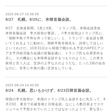
2025-08-27 15:56:00
8/27 札幌。8/25に、米韓首脳会談。
8/27 北海道新聞。1頁と8頁。「トランプ氏、米朝会談意欲
米韓首脳会談 李大統領が要請」。//李大統領はトランプ氏に、
「朝鮮半島で平和を作って欲しい」と、トランプ・金会談を開
いてくれるように勧めた。朝鮮半島非核化を、説得してほしい
というわけだ。10月31日から韓国で開かれる予定のAPECアジ
ア太平洋経済協力会議の首脳会議に、トランプ氏も出席意向を
示し、その機会にも米韓再会談するつもりのようだ。この李大
統領と言う人は、交渉の上手な人のようだな。たった1回の会合
なのに、非常に中身の濃い交渉をしている。
2025-08-24 14:40:00
8/24 札幌。思いもかけず、8/23日韓首脳会談。
韓国の李大統領が、米国のトランプ氏と会談するに先立って、8
月23日、東京で石破首相と日韓会談。なにしろ数日前までスケ
ジュールで予想されていたことではなかったようで、変な言い