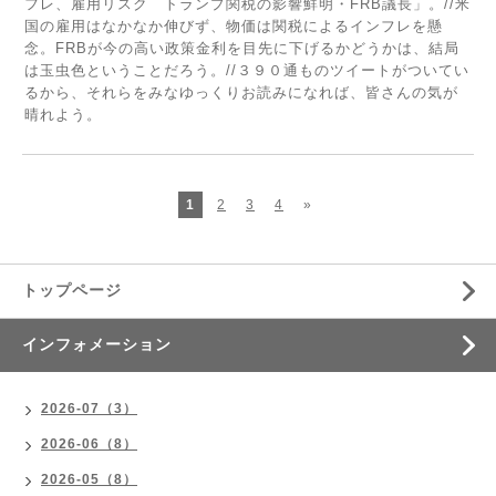
フレ、雇用リスク トランプ関税の影響鮮明・FRB議長」。//米
国の雇用はなかなか伸びず、物価は関税によるインフレを懸
念。FRBが今の高い政策金利を目先に下げるかどうかは、結局
は玉虫色ということだろう。//３９０通ものツイートがついてい
るから、それらをみなゆっくりお読みになれば、皆さんの気が
晴れよう。
1
2
3
4
»
トップページ
インフォメーション
2026-07（3）
2026-06（8）
2026-05（8）