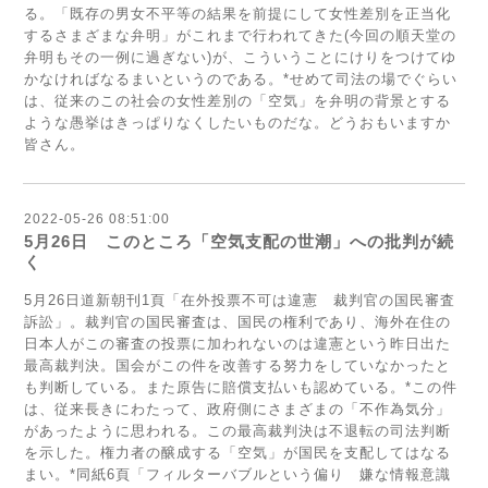
る。「既存の男女不平等の結果を前提にして女性差別を正当化
するさまざまな弁明」がこれまで行われてきた(今回の順天堂の
弁明もその一例に過ぎない)が、こういうことにけりをつけてゆ
かなければなるまいというのである。*せめて司法の場でぐらい
は、従来のこの社会の女性差別の「空気」を弁明の背景とする
ような愚挙はきっぱりなくしたいものだな。どうおもいますか
皆さん。
2022-05-26 08:51:00
5月26日 このところ「空気支配の世潮」への批判が続
く
5月26日道新朝刊1頁「在外投票不可は違憲 裁判官の国民審査
訴訟」。裁判官の国民審査は、国民の権利であり、海外在住の
日本人がこの審査の投票に加われないのは違憲という昨日出た
最高裁判決。国会がこの件を改善する努力をしていなかったと
も判断している。また原告に賠償支払いも認めている。*この件
は、従来長きにわたって、政府側にさまざまの「不作為気分」
があったように思われる。この最高裁判決は不退転の司法判断
を示した。権力者の醸成する「空気」が国民を支配してはなる
まい。*同紙6頁「フィルターバブルという偏り 嫌な情報意識