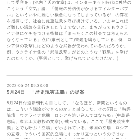
して受容を」(池内了氏の文章)は、インターネット時代に独特の
こういう「空気」論、「情報の発信側がかけるフィルターバブ
ル」といういやに難しい概念になってしまっているが、の存在
を指摘して、社会に厳重注意を呼び掛けている。いまやこれほ
ど難しい議論を先行させたうえでないと、まちがってもウクラ
イナ側にケチをつける指摘は「まったくこの社会では考えられ
なくなっている」点に(事例として)警鐘を鳴らしている。例、ロ
シア側の攻撃にはどのような武器が使われているのだろうか。
例、ウクライナ側の「武装反撃」がどのような「戦果」を挙げ
たのだろうか。(事例として、挙げられているだけだが。)
2022-05-24 09:33:00
5月24日 「歴史現実主義」の提案
5月24日付道新朝刊を目にして、「なるほど、新聞というもの
は、こういう議論ができるのか」と感心した。その6頁に「時評
論壇 ウクライナ危機 ロシアを追い込んではならぬ」(中島岳
志氏、東京工大教授の文章)が載っている。ここで「歴史現実主
義」とでも呼ぶ「立場」が示されている。米国の立場、ロシア
の立場、そういう国家的立場にすっかり立つというのではな