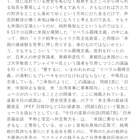
く、現に流れている歴史を私心なく観察するところから得られ
る知見を重視しようという考えであろう。さもなければ力と力
の対決をとことん進めてゆくという方向にひた走るだけで、外
交的解決が働く余地は極小になろうと考えるのである。そもそ
も米国の立場というのが、純粋無垢などというものではなく、
9.11テロ以降に米国が展開した「リベラル覇権主義」の中にあ
って、例の「イラク戦争からイラク民主化政策」と同根の「米
国の価値観を世界に押し売りする」体のものではないかとい
う。そもそもこういう「リベラル覇権主義」批判を行ったの
が、日本人の外交有識者、東郷和彦氏で、東郷氏は米国のシカ
ゴ大学教授ミアシャイマー氏という識者を引用しつつこの議論
を行っていたと。*要するに、いまわれわれは「リベラル覇権主
義」の過剰にもブレーキをかけなければならないと、中島氏は
主張している。*ご承知のように、この議論は、同紙1頁に「日
米、中国抑止を強化 米『台湾有事に軍事関与』」という大ニ
ュースがのっていることとの関連で、ここに掲載されている。
道新今日の紙面は、「歴史現実主義」の下で「米主導の新経済
圏発足 IPEF 日韓印など13か国参加」(同紙1頁)という緊急ニ
ュースを扱おうとしている。*今日の道新の社説(同紙7頁)「日米
首脳会談 平和と安定へ外交努力を」は、「米国に乗せられす
ぎるな」と警告している。せっかく首相出身地の広島で、核廃
絶の気持ちを新たにする会合を開くのに、平和のための核抑止
力重視の意見や、ウクライナの様子をみて台湾有事対応強化の