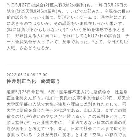
昨日5月27日の試合(対巨人戦3対2の勝利)も、一昨日5月26日の
試合(対楽天戦9対6の勝利)も、テレビで全部みた。今現在の目の
前の試合をしっかり勝つ。野球というゲームは、基本的にこれ
に尽きるのではないか。その課題をいま現在しっかり果たす。
(時には負けるかもしれないが)こういう感触を体感できるとき
に、野球は見る人に面白い。それにしても5月27日の試合は、チ
ーム全員気合が入っていて、見事であった。*さて、今日の対巨
人戦。さあどうなるか。
2022-05-26 09:17:00
性差別正当化 終焉願う
道新5月26日号朝刊、6頁「医学部不正入試に賠償命令 性差別
正当化終えん願う」(山口一男氏の文章)東京地裁が19日、順天堂
大学医学部の入試で女性が性別を理由に差別されたとして、同
大学に賠償を命じた件への批評である。山口氏は、まずこの賠
償金の額が桁違いの少なさだと難じるが、この裁判をとおして
順天堂側が行った弁明の中に、「看過できない日本の組織の問
題がある」と考えている。要は、日本の社会にこれまで広く行
き渡っている「女性が男性に劣る」とする「空気」の存在であ