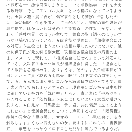
の秩序を一生懸命回復しようとしている相撲協会、それを支え
る政府筋、そしてモンゴル大衆、という構図になっているよう
だ。★貴ノ花・貴ノ岩が、傷害事件として警察に告訴したの
は、法治国家に生きる者として当然のこと。警察の事件処理が
最前提で、ほかはいわばその「善後措置」の性質しかない。そ
れが「善後措置」のほうが主役で、警察の取り調べのほうがす
っかり脇役になっている。★政府筋が明瞭に、「相撲協会によ
る対応」を主役にしようという様相を示したのではないか。池
の坊保子氏が元文科省副大臣、現相撲協議会議長の肩書のま
ま、マスコミに現れて、「相撲協会に任せろ」という対応をし
ている。文科省スポーツ局長が相撲協会に発した、「協会とし
ての報告を急遽求める」ありようは、そのまま八角理事長が３
日にわたって貴ノ花親方を協会に呼びつける直接の口実になっ
ている。★元旭鷲山がモンゴルから急遽日本にやってきて、貴
ノ岩と直接接触しようとするのは、現在モンゴル勢が日本相撲
に築いている勢力を「既得権」と考え、貴ノ岩に「やあやあ」
を入れることで「既得権」を安全にしたいという意図が透けて
見える。★白鳳が「日馬富士、貴ノ岩、共に場所に立てるよう
にしたい」と優勝会見にかこつけて声明するなど、「既得権」
維持の完全な「勇み足」。★せめて「モンゴル親睦会は、もう
解散します」ぐらい言えないのか。要するにこれらの「善後措
置」、事態をいっそうドロドロした泥沼に運んでいるようだ。