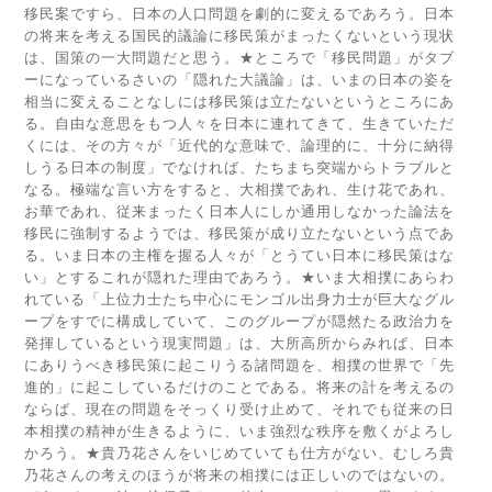
移民案ですら、日本の人口問題を劇的に変えるであろう。日本
の将来を考える国民的議論に移民策がまったくないという現状
は、国策の一大問題だと思う。★ところで「移民問題」がタブ
ーになっているさいの「隠れた大議論」は、いまの日本の姿を
相当に変えることなしには移民策は立たないというところにあ
る。自由な意思をもつ人々を日本に連れてきて、生きていただ
くには、その方々が「近代的な意味で、論理的に、十分に納得
しうる日本の制度」でなければ、たちまち突端からトラブルと
なる。極端な言い方をすると、大相撲であれ、生け花であれ、
お華であれ、従来まったく日本人にしか通用しなかった論法を
移民に強制するようでは、移民策が成り立たないという点であ
る。いま日本の主権を握る人々が「とうてい日本に移民策はな
い」とするこれが隠れた理由であろう。★いま大相撲にあらわ
れている「上位力士たち中心にモンゴル出身力士が巨大なグル
ープをすでに構成していて、このグループが隠然たる政治力を
発揮しているという現実問題」は、大所高所からみれば、日本
にありうべき移民策に起こりうる諸問題を、相撲の世界で「先
進的」に起こしているだけのことである。将来の計を考えるの
ならば、現在の問題をそっくり受け止めて、それでも従来の日
本相撲の精神が生きるように、いま強烈な秩序を敷くがよろし
かろう。★貴乃花さんをいじめていても仕方がない、むしろ貴
乃花さんの考えのほうが将来の相撲には正しいのではないの。