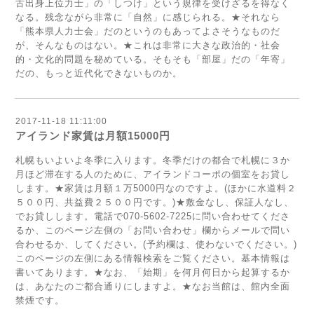
古出身上位力士」の「しつけ」という規律を受けざるを得なく
なる。残念ながら非常に「自然」に感じられる。★それなら
「熊本県人力士会」だのというのもあってよさそうなものだ
が、そんなものはない。★これは非常に大きな政治的・社会
的・文化的問題を秘めている。そもそも「部屋」だの「年寄」
だの、もっと近代化できないものか。
2017-11-18 11:11:00
アイランド家賃は月額15000円
札幌もいよいよ冬季に入ります。冬季だけの都合で札幌に３か
月ほど滞在する人のために、アイランドコーポの個室をお貸し
します。★家賃は月額１万5000円なのですよ。(ほかに水道料２
５００円、共益費２５００円です。)★敷金なし、保証人なし、
でお貸しします。電話で070-5602-7225に問い合わせてくださ
るか、このページ左側の「お問い合わせ」欄からメールで問い
合わせるか、してください。(予約欄は、使わないでください。)
このページの左側にある情報検索をご覧ください。基本情報は
書いてあります。★なお、「始期」を何月何日から起算するか
は、あなたのご都合通りにしますよ。★なお当館は、館内全面
禁煙です。