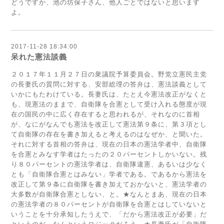
どうですか、池の坊保子さん、他人ごとではないと思います
よ。
2017-11-28 18:34:00
呆れた憲法談義
２０１７年１１月２７日の衆議院予算委員会。野党立憲民主党
の長妻氏の質問に対する、安部総理の答弁は、憲法談義として
いかにもたわけている。長妻氏は、たとえ今憲法改正がなくと
も、現憲法のままで、自衛隊を合憲として受け入れる態度が現
在の国民の中に広く存在すると思われるが、それなのに首相
が、なにがなんでも憲法を改正して憲法第９条に、第３項とし
て自衛隊の存在を書き加えると考えるのはなぜか、と聞いた。
それに対する首相の答弁は、現在の日本の憲法学者中、自衛隊
を合憲とみなす学者はたったの２０パーセントしかいない。残
り８０パーセントの憲法学者は、自衛隊違憲、あるいは少なく
とも「自衛隊合憲とはみない」学者である。であるから憲法を
改正して第９条に自衛隊を書き加えておかないと、憲法学者の
大多数が自衛隊合憲としない、と。★なんとまあ、現在の日本
の憲法学者の８０パーセントが自衛隊を合憲とはしていないと
いうことを十分承知したうえで、「だから憲法改正が必要」だ