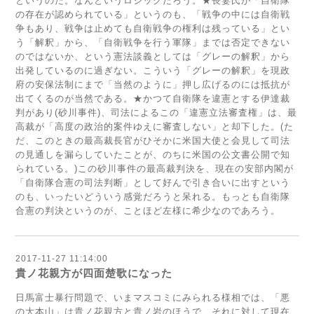
というのだ。なんというロジックだろう。★長妻氏が「自衛隊
の存在が認められている」というのも、「戦争の中には自衛戦
争もあり、戦争は止めても自衛戦争の権利は残っている」とい
う「解釈」から、「自衛戦争を行う軍隊」までは否定できない
のではないか、という憲法談義としては「グレーの解釈」から
出発しているのに過ぎない。こういう「グレーの解釈」を現政
府の安保法制にまで「当然のように」押し広げるのには抵抗が
出てくるのが当然である。★かつて自衛隊を違憲とする伊達裁
判があり(砂川事件)、司法によるこの「違憲立法審査権」は、最
高裁が「高度の政治的案件ゆえに審査しない」と却下した。(た
だ、このときの最高裁長官がひそかに米国大使と会見して司法
の見通しを漏らしていたことが、のちに米国の公文書公開で知
られている。)この砂川事件の最高裁判決を、現在の安部内閣が
「自衛隊合憲の司法判断」として好んで引き合いに出すという
のも、いったいどういう感覚だろうと呆れる。もっとも自衛隊
合憲の判決というのが、ことほど左様に希少なのであろう。
2017-11-27 11:14:00
貴ノ花親方が四面楚歌になった
日馬富士暴行問題で、いまマスコミにみられる様相では、「悪
の大本山」は貴ノ花親方と貴ノ岩のほうで、それに対して現在