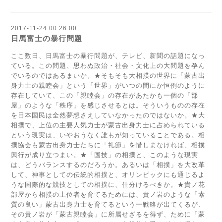
2017-11-24 00:26:00
日馬富士の暴行問題
ここ数日、日馬富士の暴行問題が、テレビ、新聞の話題になっ
ている。この問題、思わぬ政治・社会・文化上の大問題を孕ん
でいるのではあるまいか。★そもそも大相撲の世界に「蒙古出
身力士の親睦会」という「世界」がいつの間にか恒例のように
存在していて、この「親睦会」の存在があたかも一個の「部
屋」のような「秩序」を感じさせるとは。そういうものの存在
を日本国民は全然夢想さえしていなかったのではないか。★大
相撲で、上位の主要人気力士が蒙古出身力士に占められている
という現実は、いやおうなく誰もが知っていることである。相
撲協会も蒙古出身力士たちに「礼節」を惜しまなければ、相撲
興行が成り立つまい。★「国技」の相撲と、このような現実
は、どうバランスするのだろうか。あるいは「相撲」を大改革
して、神事としての伝統的相撲と、オリンピックにも通じるよ
うな国際的な競技としての相撲に、仕分けるべきか。★貴ノ花
部屋から相撲の上位者を育てるためには、貴ノ岩のような「素
質の良い」蒙古出身力士を育てるという一戦略が出てくるが、
その貴ノ岩が「蒙古親睦会」に所属せざるを得ず、ために「蒙