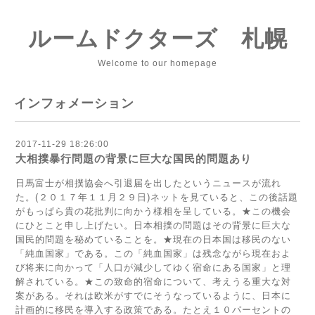
ルームドクターズ 札幌
Welcome to our homepage
インフォメーション
2017-11-29 18:26:00
大相撲暴行問題の背景に巨大な国民的問題あり
日馬富士が相撲協会へ引退届を出したというニュースが流れ
た。(２０１７年１１月２９日)ネットを見ていると、この後話題
がもっぱら貴の花批判に向かう様相を呈している。★この機会
にひとこと申し上げたい。日本相撲の問題はその背景に巨大な
国民的問題を秘めていることを。★現在の日本国は移民のない
「純血国家」である。この「純血国家」は残念ながら現在およ
び将来に向かって「人口が減少してゆく宿命にある国家」と理
解されている。★この致命的宿命について、考えうる重大な対
案がある。それは欧米がすでにそうなっているように、日本に
計画的に移民を導入する政策である。たとえ１０パーセントの