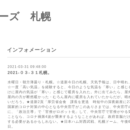
ーズ 札幌
インフォメーション
2021-03-31 09:48:00
2021‐０３‐３１札幌。
水曜日・朝方薄曇り・札幌。☆道新今日の札幌、天気予報は、日中晴れ、
☆一度「高い気温」を経験すると、今日のような気温を「寒い」と感じ
けに屋内の気温が「寒い」と感じて暖房を入れた。外に出てみたら、屋
屋内の方が断然暖かった・むろん屋内に暖房を入れていたからだが。晴
いだろう。★道新2頁「厚労省会食 課長を更迭 時短中の深夜銀座に2
国家的コロナ対策の中心となる中央官庁がこのありさまでは、中央官庁
に、「政治主導」で「官僚がロボット化」して、中央官庁で官僚がやる
ことなら、コロナ禍第4波が襲来するようなことがあれば、政府首脳だ
する必要があるかもしれない。★日本ハム対西武戦、札幌ドーム、午後6
日。