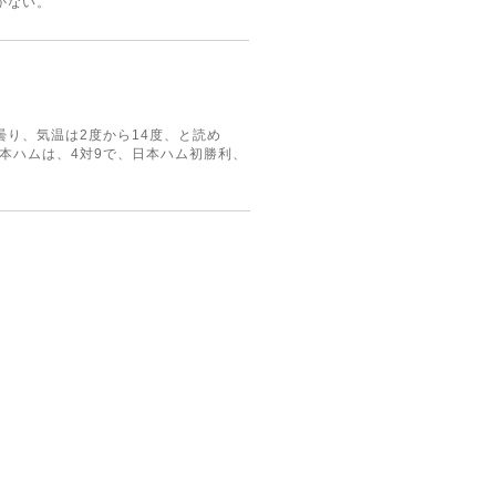
かない。
り、気温は2度から14度、と読め
日本ハムは、4対9で、日本ハム初勝利、