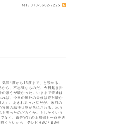
tel / 070-5602-7225
気温4度から13度まで、と読める。
るから、不思議なものだ。今日起き掛
外のほうが暖かった。いままで普通は
れれば、今日の屋外の天候は絶対暖か
3人」。あきれ返った話だが、政府の
の官僚の精神状態が危惧される。思う
気を失ったのだろうか。もしそういう
けでなく、責任官庁の上層部も一斉更迭
時くらいから、テレビHBCとBS朝