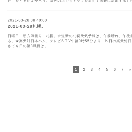
任」をとるがよかろう。気分の上でもトップを変えて国難に対応するし
2021-03-28 08:40:00
2021-03-28札幌。
日曜日・朝方薄曇り・札幌。☆道新の札幌天気予報は、午前晴れ、午後曇
る。★楽天対日本ハム、テレビS.T.V午後0時55分より、昨日の楽天対
さて今日の第3戦目は。
1
2
3
4
5
6
7
»