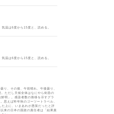
気温は6度から15度と、読める。
気温は6度から15度と、読める。
で曇り、その後、午前晴れ、午後曇り、
想。ただし天候全体はなにやら剣呑の
向鮮明」。感染者数の推移を示すグラ
る。思えば昨年秋のゴーツートラベル、
した上に、いまあれが愚策だったと評
夏以来の日本の国政の責任者は「結果責