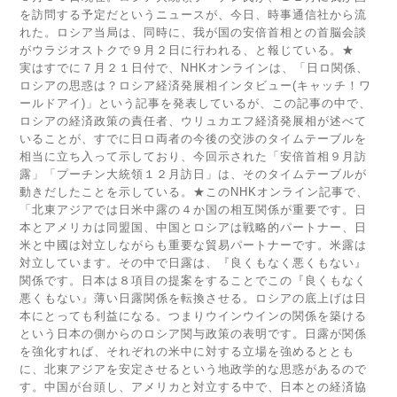
を訪問する予定だというニュースが、今日、時事通信社から流
れた。ロシア当局は、同時に、我が国の安倍首相との首脳会談
がウラジオストクで９月２日に行われる、と報じている。★
実はすでに７月２１日付で、NHKオンラインは、「日ロ関係、
ロシアの思惑は？ロシア経済発展相インタビュー(キャッチ！ワ
ールドアイ)」という記事を発表しているが、この記事の中で、
ロシアの経済政策の責任者、ウリュカエフ経済発展相が述べて
いることが、すでに日ロ両者の今後の交渉のタイムテーブルを
相当に立ち入って示しており、今回示された「安倍首相９月訪
露」「プーチン大統領１２月訪日」は、そのタイムテーブルが
動きだしたことを示している。★このNHKオンライン記事で、
「北東アジアでは日米中露の４か国の相互関係が重要です。日
本とアメリカは同盟国、中国とロシアは戦略的パートナー、日
米と中國は対立しながらも重要な貿易パートナーです。米露は
対立しています。その中で日露は、『良くもなく悪くもない』
関係です。日本は８項目の提案をすることでこの『良くもなく
悪くもない』薄い日露関係を転換させる。ロシアの底上げは日
本にとっても利益になる。つまりウインウインの関係を築ける
という日本の側からのロシア関与政策の表明です。日露が関係
を強化すれば、それぞれの米中に対する立場を強めるととも
に、北東アジアを安定させるという地政学的な思惑があるので
す。中国が台頭し、アメリカと対立する中で、日本との経済協