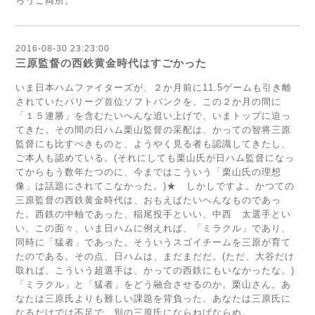
ろうご両所。
2016-08-30 23:23:00
三原監督の西鉄黄金時代はすごかった
いま日本ハムファイターズが、２か月前に11.5ゲームも引き離
されていたパリーグ首位ソフトバンクを、この２か月の間に
「１５連勝」を含むたいへんな追い上げで、いまトップに迫っ
てきた。その間の日ハム栗山監督の采配は、かっての智将三原
監督にも比すべきものと、ようやく見る者も認識してきたし、
ご本人も認めている。(それにしても栗山氏が日ハム監督になっ
てからもう数年たつのに、今まではこういう「栗山氏の理想
像」は話題にされてこなかった。)★ しかしですよ。かつての
三原監督の西鉄黄金時代は、おもえばたいへんなものであっ
た。西鉄の中軸であった、稲尾投手といい、中西 太選手とい
い、この面々、いま日ハムに例えれば、「ミラクル」であり、
同時に「猛者」であった。そういうスゴイチームを三原が育て
たのである。その点、日ハムは、まだまだだ。(ただ、大谷だけ
取れば、こういう超選手は、かっての西鉄にもいなかったな。)
「ミラクル」と「猛者」をどう融合させるのか。栗山さん。あ
なたは三原氏よりも難しい課題を背負った。あなたは三原氏に
なるだけでは不足で、別の三原氏にならねばならぬ。