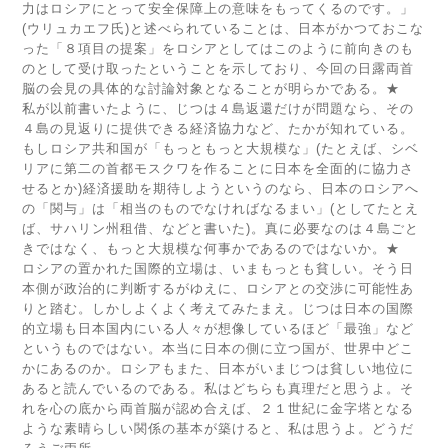
力はロシアにとって安全保障上の意味をもってくるのです。」
(ウリュカエフ氏)と述べられていることは、日本がかつておこな
った「８項目の提案」をロシアとしてはこのように前向きのも
のとして受け取ったということを示しており、今回の日露両首
脳の会見の具体的な討論対象となることが明らかである。★
私が以前書いたように、じつは４島返還だけが問題なら、その
４島の見返りに提供できる経済協力など、たかが知れている。
もしロシア共和国が「もっともっと大規模な」(たとえば、シベ
リアに第二の首都モスクワを作ることに日本を全面的に協力さ
せるとか)経済援助を期待しようというのなら、日本のロシアへ
の「関与」は「相当のものでなければなるまい」(としてたとえ
ば、サハリン州租借、などと書いた)。真に必要なのは４島ごと
きではなく、もっと大規模な何事かであるのではないか。★
ロシアの置かれた国際的立場は、いまもっとも貧しい。そう日
本側が政治的に判断するがゆえに、ロシアとの交渉に可能性あ
りと踏む。しかしよくよく考えてみたまえ。じつは日本の国際
的立場も日本国内にいる人々が想像しているほど「最強」など
というものではない。本当に日本の側に立つ国が、世界中どこ
かにあるのか。ロシアもまた、日本がいまじつは貧しい地位に
あると読んでいるのである。私はどちらも真理だと思うよ。そ
れを心の底から両首脳が認め合えば、２１世紀に金字塔となる
ような素晴らしい関係の基本が築けると、私は思うよ。どうだ