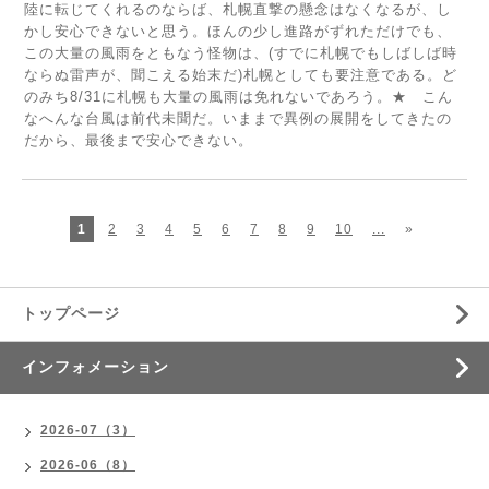
陸に転じてくれるのならば、札幌直撃の懸念はなくなるが、し
かし安心できないと思う。ほんの少し進路がずれただけでも、
この大量の風雨をともなう怪物は、(すでに札幌でもしばしば時
ならぬ雷声が、聞こえる始末だ)札幌としても要注意である。ど
のみち8/31に札幌も大量の風雨は免れないであろう。★ こん
なへんな台風は前代未聞だ。いままで異例の展開をしてきたの
だから、最後まで安心できない。
1
2
3
4
5
6
7
8
9
10
...
»
トップページ
インフォメーション
2026-07（3）
2026-06（8）