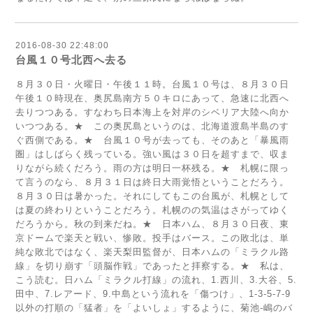
2016-08-30 22:48:00
台風１０号北西へ去る
８月３０日・火曜日・午後１１時。台風１０号は、８月３０日
午後１０時現在、奥尻島南方５０キロにあって、急速に北西へ
去りつつある。すなわち日本海上を対岸のシベリア大陸へ向か
いつつある。★ この奥尻島というのは、北海道渡島半島のす
ぐ西側である。★ 台風１０号が去っても、そのあと「暴風雨
圏」はしばらく残っている。強い風は３０日を超すまで、収ま
りながら続くだろう。雨の方は明日一杯残る。★ 札幌に限っ
て言うのなら、８月３１日は終日大雨覚悟ということだろう。
８月３０日は暑かった。それにしてもこの台風が、札幌として
は夏の終わりということだろう。札幌のの気温はさがってゆく
だろうから。秋の到来だね。★ 日本ハム、８月３０日夜、東
京ドームで楽天と戦い、惨敗。投手はバース。この敗北は、単
純な敗北ではなく、楽天梨田監督が、日本ハムの「ミラクル路
線」を切り崩す「頭脳作戦」であったと拝察する。★ 私は、
こう読む。日ハム「ミラクル打線」の流れ、1.西川、3.大谷、5.
田中、7.レアード、9.中島という流れを「傷つけ」、1-3-5-7-9
以外の打順の「猛者」を「よいしょ」するように、菊池-嶋のバ