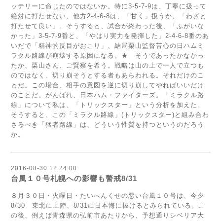
ッテリーに命じたのではないか。特に3-5-7-9は、丁寧に扱って
絶対に打たせない、他方2-4-6-8は、「甘く」扱うか、「わざと
打たせて良い」。そうすると、試合が終わった後、「ふがいな
かった」3-5-7-9番と、「やはり実力を発揮した」2-4-6-8番のあ
いだで「精神的反目がおこり」、結局栗山監督苦心の日ハムミ
ラクル路線が崩壊する原因になる。★ そうであったかなかっ
たか、栗山さん、ご賢察を希う。戦略は山の上で一人で立つも
のではなく、切り崩そうとする者もあらわれる。それだけのこ
とだ。この場合、相手の意図を逆に切り崩してやればいいだけ
のことだ。がんばれ、日本ハム・ファイターズ。「ミラクル路
線」について私は、「トリックスター」という分析を加えた。
そうすると、この「ミラクル路線」(トリックスター)と組み合わ
さるべき「猛者路線」は、どういう性質を持つというのだろう
か。
2016-08-30 12:24:00
台風１０号札幌への影響も警戒8/31
８月３０日・火曜日・たいへんくせの悪い台風１０号は、今夕
8/30 東北に上陸、8/31に日本海に抜けるとみられている。こ
の後、例えば青森県の弘前市あたりから、予想通りシベリア大