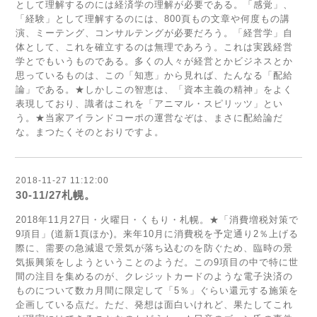
として理解するのには経済学の理解が必要である。「感覚」、
「経験」として理解するのには、800頁もの文章や何度もの講
演、ミーテング、コンサルテングが必要だろう。「経営学」自
体として、これを確立するのは無理であろう。これは実践経営
学とでもいうものである。多くの人々が経営とかビジネスとか
思っているものは、この「知恵」から見れば、たんなる「配給
論」である。★しかしこの智恵は、「資本主義の精神」をよく
表現しており、識者はこれを「アニマル・スピリッツ」とい
う。★当家アイランドコーポの運営なぞは、まさに配給論だ
な。まつたくそのとおりですよ。
2018-11-27 11:12:00
30-11/27札幌。
2018年11月27日・火曜日・くもり・札幌。★「消費増税対策で
9項目」(道新1頁ほか)。来年10月に消費税を予定通り2％上げる
際に、需要の急減退で景気が落ち込むのを防ぐため、臨時の景
気振興策をしようということのようだ。この9項目の中で特に世
間の注目を集めるのが、クレジットカードのような電子決済の
ものについて数カ月間に限定して「5％」ぐらい還元する施策を
企画している点だ。ただ、発想は面白いけれど、果たしてこれ