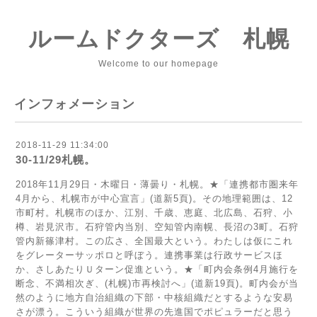
ルームドクターズ 札幌
Welcome to our homepage
インフォメーション
2018-11-29 11:34:00
30-11/29札幌。
2018年11月29日・木曜日・薄曇り・札幌。★「連携都市圏来年
4月から、札幌市が中心宣言」(道新5頁)。その地理範囲は、12
市町村。札幌市のほか、江別、千歳、恵庭、北広島、石狩、小
樽、岩見沢市。石狩管内当別、空知管内南幌、長沼の3町。石狩
管内新篠津村。この広さ、全国最大という。わたしは仮にこれ
をグレーターサッポロと呼ぼう。連携事業は行政サービスほ
か、さしあたりＵターン促進という。★「町内会条例4月施行を
断念、不満相次ぎ、(札幌)市再検討へ」(道新19頁)。町内会が当
然のように地方自治組織の下部・中核組織だとするような安易
さが漂う。こういう組織が世界の先進国でポピュラーだと思う