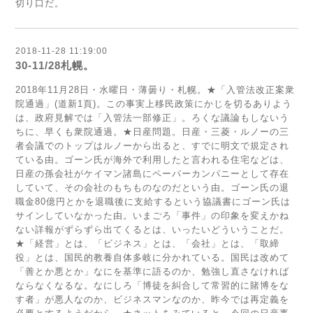
切り口だ。
2018-11-28 11:19:00
30-11/28札幌。
2018年11月28日・水曜日・薄曇り・札幌。★「入管法改正案衆
院通過」(道新1頁)。この事実上移民政策にかじを切るありよう
は、政府見解では「入管法一部修正」。ろくな議論もしないう
ちに、早くも衆院通過。★日産問題。日産・三菱・ルノーの三
者会議でのトップはルノーから出ると、すでに明文で規定され
ている由。ゴーン氏が海外で利用したと言われる住宅などは、
日産の孫会社がケイマン諸島にペーパーカンパニーとして存在
していて、その会社のもちものなのだという由。ゴーン氏の退
職金80億円とかを退職後に支給するという協議書にゴーン氏は
サインしていなかった由。いまごろ「事件」の印象を変えかね
ない詳報がずらずら出てくるとは、いったいどういうことだ。
★「経営」とは、「ビジネス」とは、「会社」とは、「取締
役」とは、国民的教養自体多岐に分かれている。国民は改めて
「善とか悪とか」なにを基準に語るのか、勉強し直さなければ
ならなくなるな。なにしろ「博徒を糾合して常習的に賭博をな
す者」が悪人なのか、ビジネスマンなのか、昨今では再定義を