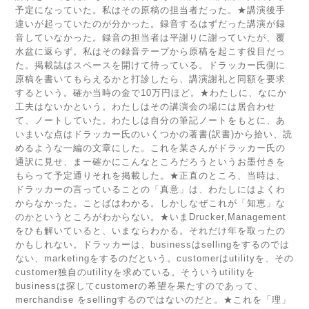
予定になっていた。私はその原稿の担当者だった。★講演後手
違いが起っていたのが分かった。録音するはずだった講演が録
音していなかった。録音の担当者は平謝りに謝っていたが、覆
水盆に返らず。私はその録音テープから原稿を起こす役目だっ
た。掲載誌はスペースを開けて待っている。ドラッカー氏側に
原稿を書いてもらえるかと打診したら、講演謝礼と同額を要求
するという。確か当時の金で10万円ほど。★わたしに、なにか
工夫はないかという。わたしはその講演会の場には居合わせ
て、ノートしていた。わたしは自分の筆記ノートをもとに、あ
いまいな点はドラッカー氏のいくつかの著書(訳書)から拾い、読
めるような一編の文章にした。これを某さんがドラッカー氏の
通訳に見せ、まー確かにこんなところだろうというお墨付きを
もらって予定通りそれを掲載した。★正直のところ、当時は、
ドラッカーの言っていることの「真意」は、わたしにはよくわ
からなかった。ことばはわかる。しかしなぜこれが「知恵」な
のかというところがわからない。★いまDrucker,Management
をひも解いていると、いまならわかる。それだけ年を取ったの
かもしれない。ドラッカーは、businessはsellingをするのでは
ない、marketingをするのだという。customerはutilityを、その
customer独自のutilityを求めている。そういうutilityを
businessは探してcustomerの希望を果たすのであって、
merchandise をsellingするのではないのだと。★これを「理」