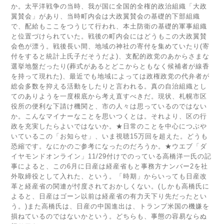
か。太平洋戦争の当時、我が国に全国的全権的政治組織「大政
翼賛会」があり、当時町内会は大政翼賛会の基礎的下部組織
で、配給もここをつうじて行われ、本土防衛の基礎的軍事組織
と位置づけられていた。戦後の町内会にはどうもこの大政翼賛
会色が漂う。戦後長い間、地域の神社の寄付を集めていたり(寄
付をすると統計上氏子だそうだよ)、支配的政党のあからさまな
選挙地盤だったり(葬式があるとどこからともなく候補者が線香
を持って現れた)、最近でも地域によっては政権政党の代弁者が
総会多数を抑える活動をしたりと言われる。真の自治組織とし
てのありようを一度根底から考え直すべきだ。現状、札幌市区
役所の便利な下請け機関と、市の人々は思っているのではない
か。こんなマイナーなことを思いつくとは。それより、区の行
政を充実したらよいではないか。★日常のことを中心につぶや
いているこの「お知らせ」、いま視聴15万回を超えた。どうも
恐縮です。なにかのご参考になったのだろうか。★ウエブ「ダ
イヤモンドオンライン」11/29付けでのっている高橋洋一氏の記
事によると、この6月に日産は経産省もと事務方ナンバー2を社
外取締役として入れた、という。「時期」からいっても日産改
革と経産省の関連が忖度されておかしくない。(しかも高橋氏に
よると、日産はゴーン以前は経産省の有力天下り先だったとい
う。)また高橋氏は、日産の中国進出は、トランプ米国の機嫌を
損ねているのではないかという。どちらも、事態の容易ならぬ