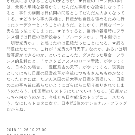
が現実にはできることなのかどうか。★日産のゴーン氏の事件
は、最初の単純な報道から、だんだん事細かな詮索になってく
ると、事件の構図は日仏間の問題としてだんだん大きくなって
くる。★どうやら事の真相は、日産が独自性を強めるために行
ったクーデターということのようだ。とにかく、邪魔なゴーン
氏を追っ払ってしまった。★そうすると、当初の報道時にフラ
ンス側では日産の取締役会を「ブルータスか」、日本側では
「明智光秀か」、と感じたのは正確だったことになる。★残る
問題はただ一つ。これが「光秀の3日天下」なのか、あるいは明
智幕府ができるのか、というところだ。ダメだった場合、フラ
ンス的見解だと、「オクタビアヌスのローマ帝政」がやってく
る。日本的の場合、「豊臣秀吉の天下」がやってくる。現実論
としてはもし日産の経営改革が今後につちもさんちもゆかなく
なったときには、たぶん米国の超大手が日産を買収して、日産
のニの字も後に残らないようにばらばらに切り売りされてしま
うのだろう。(米国型のリストラはたいていそうなる。)日産がど
っちへ向かうのかは、今後とも日本経済のトップニュースだろ
う。なにしろトヨタに次ぐ、日本第2位のナショナル・フラッグ
だからね。
2018-11-26 10:27:00