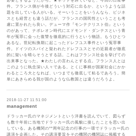
必要とするようだから。★ネットをみていると、今回の日産事
件。フランス側が今後どういう対応に出るか、というような話
題を出している人がいる。そーいうことをいうんなら、ビジネ
スとも経営とも違う話だが、フランスの国民性ということも考
慮に置かれたら良い。デューマ作『モンテクリスト伯』という
のがあって、ナポレオン時代にエドモンド・ダンテスという青
年が冤罪に会った復讐を徹底的に行うという物語。もうひとつ
あるな。世紀転換期に起こったドレフユス事件という冤罪事
件。ドイツのスパイと疑われたドレフユスとその近親者が徹底
的に疑いを晴らそうとする話。これはフランス社会を挙げての
出来事となった。★わたしの言わんとする点。フランス人とは
このように執念深い人々である。とくに事柄が国家社会にかか
わるところ大となれば、いつまでも徹底して粘るであろう。簡
単にあきらめる我が国のような仏教国とは違うだろうよ。
2018-11-27 11:51:00
management
ドラッカー氏のマネジメントという洋書を読んでいて、図らず
も数十年前に当地でドラッカー氏の風貌に接したことを思い出
している。ある機関の**周年記念の行事の一環でドラッカー氏の
講演を企画した。その講演要旨をその機関の機関誌に掲載する