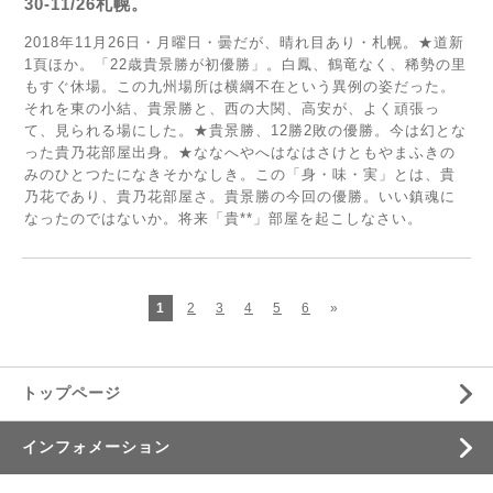
30-11/26札幌。
2018年11月26日・月曜日・曇だが、晴れ目あり・札幌。★道新
1頁ほか。「22歳貴景勝が初優勝」。白鳳、鶴竜なく、稀勢の里
もすぐ休場。この九州場所は横綱不在という異例の姿だった。
それを東の小結、貴景勝と、西の大関、高安が、よく頑張っ
て、見られる場にした。★貴景勝、12勝2敗の優勝。今は幻とな
った貴乃花部屋出身。★ななへやへはなはさけともやまふきの
みのひとつたになきそかなしき。この「身・味・実」とは、貴
乃花であり、貴乃花部屋さ。貴景勝の今回の優勝。いい鎮魂に
なったのではないか。将来「貴**」部屋を起こしなさい。
1
2
3
4
5
6
»
トップページ
インフォメーション