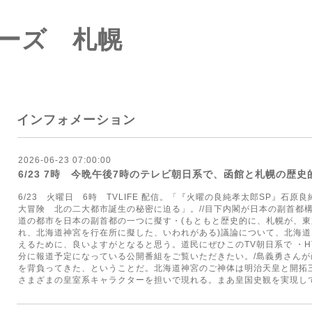
ーズ 札幌
インフォメーション
2026-06-23 07:00:00
6/23 7時 今晩午後7時のテレビ朝日系で、函館と札幌の歴
6/23 火曜日 6時 TVLIFE 配信。「『火曜の良純孝太郎SP』石
大冒険 北の二大都市誕生の秘密に迫る」。//目下内閣が日本の副首都
道の都市を日本の副首都の一つに擬す・(もともと歴史的に、札幌が、
れ、北海道神宮を行在所に擬した、いわれがある)議論について、北海
えるために、良いよすがとなると思う。道民にぜひこのTV朝日系で ・HT
分に報道予定になっている公開番組をご覧いただきたい。/島義勇さん
を背負ってきた、ということだ。北海道神宮のご神体は明治天皇と開拓
さまざまの皇室系キャラクターを担いで現れる。まあ皇国史観を実現し