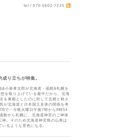
tel / 070-5602-7225
史的成り立ちが特集。
原良純&小泉孝太郎が北海道・函館&札幌を
構想を取り上げている最中だから、北海
東京を東都としたのに対して北都と称さ
道民が北海道と日本国土全体の関係を考
Bで・今晩火曜日午後7時から9時54
が函館から札幌に、北海道神宮のご神体
三神。そのため北海道神宮祭の山車は
ているような景色になる。