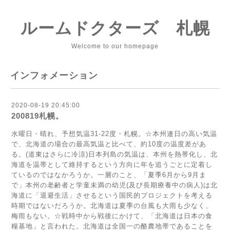
ルームドクターズ 札幌
Welcome to our homepage
インフォメーション
2020-08-19 20:45:00
200819札幌。
水曜日・晴れ、予想気温31-22度・札幌。☆本州連日の高い気温
で、北海道の場合の最高気温と比べて、約10度の温度差があ
る。(道東はさらに冷涼)日本列島の気温は、本州を熱帯化し、北
海道を温帯として維持するという方向に年を追うごとに定着し
ているのではなかろうか。一層のこと、「夏季6月から9月ま
で」本州の老齢者と学童未満の幼児(及び長期療養中の病人)は北
海道に「退避生活」させるという国民的プロジェクトを考える
時期ではないだろうか。北海道は夏季の台風も大雨も少なく、
梅雨もない。☆戦時中から戦後にかけて、「北海道は日本の食
糧基地」と言われた。北海道は全国一の酪農地帯であることを