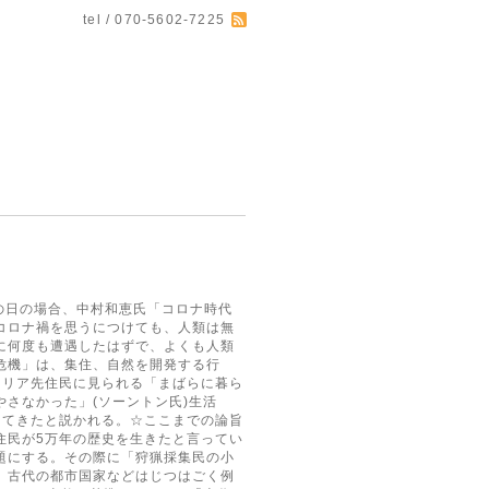
tel / 070-5602-7225
の日の場合、中村和恵氏「コロナ時代
コロナ禍を思うにつけても、人類は無
に何度も遭遇したはずで、よくも人類
危機」は、集住、自然を開発する行
ラリア先住民に見られる「まばらに暮ら
さなかった」(ソーントン氏)生活
えてきたと説かれる。☆ここまでの論旨
住民が5万年の歴史を生きたと言ってい
題にする。その際に「狩猟採集民の小
、古代の都市国家などはじつはごく例