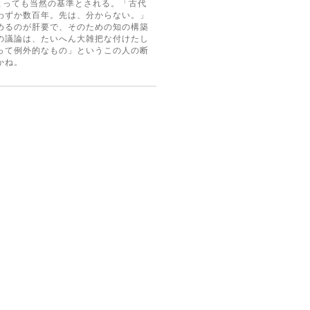
とっても当然の基準とされる。「古代
わずか数百年。先は、分からない。」
めるのが肝要で、そのための知の構築
の議論は、たいへん大雑把な付けたし
って例外的なもの」というこの人の断
かね。