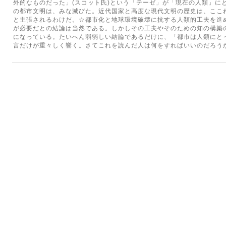
外的なものだった」(スコット氏)という「テーゼ」が「現在の人類」に
の都市文明は、みな滅びた。近代国家と高度な現代文明の歴史は、ここ
と主張されるわけだ。☆都市化と地球環境破壊に抗する人類的工夫を進
が必要だとの結論は当然である。しかしその工夫やそのための知の構築
になっている。たいへん弱弱しい結論であるだけに、「都市は人類にと
言だけが重々しく響く。さてこれを読んだ人は何をすればいいのだろう