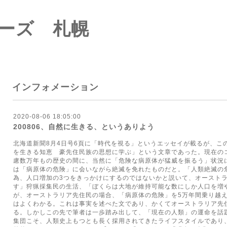
ーズ 札幌
インフォメーション
2020-08-06 18:05:00
200806、自然に生きる、というありよう
北海道新聞8月4日号6頁に「時代を視る」というエッセイが載るが、こ
を生きる知恵 豪先住民族の思想に学ぶ」という文章であった。現在の
慮数万年もの歴史の間に、当然に「危険な病原体が猛威を振るう」状況
は「病原体の危険」に会いながら絶滅を免れたものだと。「人類絶滅の
為、人口増加の3つをきっかけにするのではないかと説いて、オースト
す」狩猟採集民の生活、「ぼくらは大地が維持可能な数にしか人口を増や
が、オーストラリア先住民の場合、「病原体の危険」を5万年間乗り越
はよくわかる。これは事実を述べた文であり、かくてオーストラリア先
る。しかしこの先で筆者は一歩踏み出して、「現在の人類」の運命を話
集団こそ、人類史上もつとも長く採用されてきたライフスタイルであり