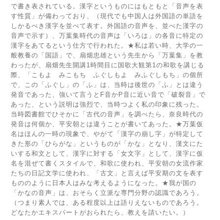
で書き表されている。漢字というものにはもともと「音声を表
す性質」が備わっており、（現代でも中国人は外国語の単語を
しかるべき漢字を並べて表す。外国語の音声を、並べた漢字の
音声で示す）、万葉集時代の音声は「いろは」の各音に特定の
漢字をあてるという仕方で行われた。★私は若い時、大学の一
般教養の「国語」で、扇畑忠雄という先生から「万葉集」を教
わったが、扇畑先生開講1時間目に国歌大観第1の和歌を講じる
際、「こもよ みこもち ふぐしもよ みふぐしもち」の個所
で、この「ふぐし」の「ふ」は、当時は後世の「ふ」とは違う
発音であった、強いて言うとF音かP音に近い音で「破裂音」で
あった、という説明は強烈で、当時つよく私の印象に残った。
当時図書館でひそかに「古代の音声」を調べたら、奈良時代の
発音は何個か、平安朝とは違うことが書いてあった。★万葉仮
名はほんの一時の現象で、やがて「漢字の崩し字」が特定して
きた形の「ひらがな」というものが「かな」となり、漢文にた
いする和文として、漢字に対する「女文字」として、漢字に仮
名を混ぜて書くスタイルで、和歌に使われ、平安朝の女流作家
たちの日記文学に使われ、「古文」と言えば平安期の文を表す
もののように日本人はみな考えるようになった。★我が国の
「かなの音声」は、おそらく立派な専門分野の認識であろう。
（つまり素人では、ある程度以上は語りえないものであろう。
どなたかエキスパートがおられたら、教えを請いたい。）