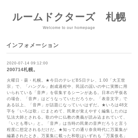
ルームドクターズ 札幌
Welcome to our homepage
インフォメーション
2020-07-14 09:12:00
200714札幌。
火曜日・曇・札幌。★今日のテレビBS日テレ、1.00「大王世
宗」で、「ハングル」創成過程中、民謡の謡いの中に実際に用
いられている「音声」を収集するシーンがある。日本の平仮名
の場合、「音声」はどうなっていただろうか。「表音文字」で
ある以上、「音声」が話題になっていいはずだ。★いろは48文
字を「いろは歌」にまとめて、民衆が覚えやすく編集したのは
弘法大師とされる。歌の中に仏教の奥義が読み込まれていて、
「いとも尊い」と。「音声」は当時の民衆の音声だろうと言う
程度に想定されるだけだ。★知っての通り奈良時代に万葉集が
編纂されたとき、万葉集に載った和歌はいずれも「万葉仮名」