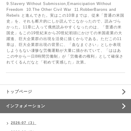
9.Slavery Without Submission,Emanicipation Without
Freedom 10.The Other Civil War 11.RobberBarons and
Rebels と進んできた。実はこの10章までは、従来「普通の米国
史」を、それも断片的にしか読んでこなかったので、読みづら
かった。11章に入って俄然読みやすくなったのは、「普通の米
国史」もこの19世紀末から20世紀初頭にかけての米国産業の大
躍進、巨大企業群の出現を活発に描くからである。ただこの11
章は、巨大企業群出現の背景に、「血なまぐさい」としか表現
しようもない凄惨な労働運動が大量に描かれていて、「ははあ
この中から一日8時間労働制」が「労働者の権利」として確保さ
れてくるんだなと「初めて実感した」次第。
トップページ
インフォメーション
2026-07（3）