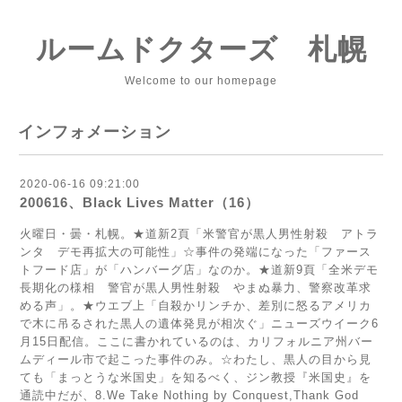
ルームドクターズ 札幌
Welcome to our homepage
インフォメーション
2020-06-16 09:21:00
200616、Black Lives Matter（16）
火曜日・曇・札幌。★道新2頁「米警官が黒人男性射殺 アトラ
ンタ デモ再拡大の可能性」☆事件の発端になった「ファース
トフード店」が「ハンバーグ店」なのか。★道新9頁「全米デモ
長期化の様相 警官が黒人男性射殺 やまぬ暴力、警察改革求
める声」。★ウエブ上「自殺かリンチか、差別に怒るアメリカ
で木に吊るされた黒人の遺体発見が相次ぐ」ニューズウイーク6
月15日配信。ここに書かれているのは、カリフォルニア州バー
ムディール市で起こった事件のみ。☆わたし、黒人の目から見
ても「まっとうな米国史」を知るべく、ジン教授『米国史』を
通読中だが、8.We Take Nothing by Conquest,Thank God