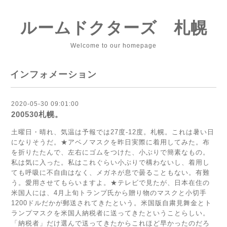
ルームドクターズ 札幌
Welcome to our homepage
インフォメーション
2020-05-30 09:01:00
200530札幌。
土曜日・晴れ、気温は予報では27度‐12度。札幌。これは暑い日
になりそうだ。★アベノマスクを昨日実際に着用してみた。布
を折りたたんで、左右にゴムをつけた、小ぶりで簡素なもの。
私は気に入った。私はこれぐらい小ぶりで構わないし、着用し
ても呼吸に不自由はなく、メガネが息で曇ることもない。有難
う。愛用させてもらいますよ。★テレビで見たが、日本在住の
米国人には、4月上旬トランプ氏から贈り物のマスクと小切手
1200ドルだかが郵送されてきたという。米国版自粛見舞金とト
ランプマスクを米国人納税者に送ってきたということらしい。
「納税者」だけ選んで送ってきたからこれほど早かったのだろ