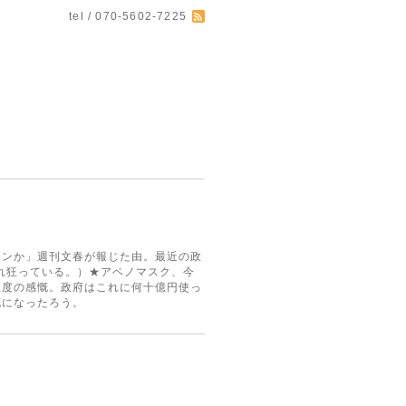
tel / 070-5602-7225
ャンか」週刊文春が報じた由。最近の政
れ狂っている。）★アベノマスク、今
程度の感慨。政府はこれに何十億円使っ
慨になったろう。