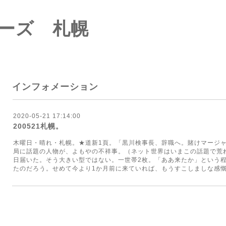
ーズ 札幌
インフォメーション
2020-05-21 17:14:00
200521札幌。
木曜日・晴れ・札幌。★道新1頁。「黒川検事長、辞職へ。賭けマージ
局に話題の人物が、よもやの不祥事。（ネット世界はいまこの話題で荒
日届いた。そう大きい型ではない。一世帯2枚。「ああ来たか」という
たのだろう。せめて今より1か月前に来ていれば、もうすこしましな感