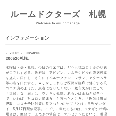
ルームドクターズ 札幌
Welcome to our homepage
インフォメーション
2020-05-20 08:48:00
200520札幌。
水曜日・曇・札幌。今日のウエブは、どうも抗コロナ薬の話題
が目立ちすぎる。政府は、アビガン、レムデシビルの臨床投薬
を盛んに口にし、さらにイベルナクチン、フサン、アクテムラ
等の名を口にする。★しかしこれらは医師が臨床で処方する抗
コロナ薬のようだ。患者になりたくない一般市民が口にして
「無難」な「薬」は、ウナギか牡蠣、あるいは玉ねぎだそう
で、いわば「対コロナ健康食」と言ったところ。「医師は毎日
摂取、コロナ予防対策に役立つ2つのサプリとは」日刊ゲンダ
イ、5月17日配信記事。アプリに当たるものは、ウナギか牡蠣の
場合は、亜鉛で、玉ねぎの場合は、ケルセチンだという。道理