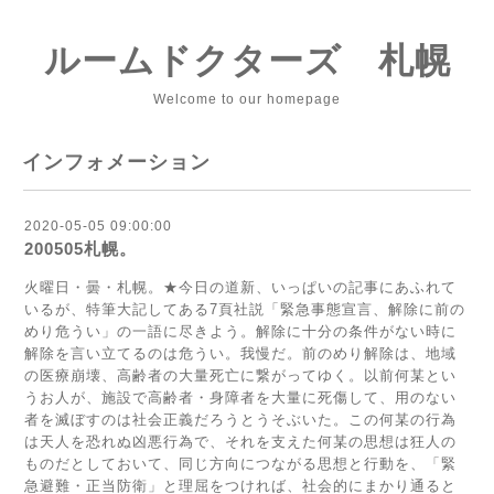
ルームドクターズ 札幌
Welcome to our homepage
インフォメーション
2020-05-05 09:00:00
200505札幌。
火曜日・曇・札幌。★今日の道新、いっぱいの記事にあふれて
いるが、特筆大記してある7頁社説「緊急事態宣言、解除に前の
めり危うい」の一語に尽きよう。解除に十分の条件がない時に
解除を言い立てるのは危うい。我慢だ。前のめり解除は、地域
の医療崩壊、高齢者の大量死亡に繋がってゆく。以前何某とい
うお人が、施設で高齢者・身障者を大量に死傷して、用のない
者を滅ぼすのは社会正義だろうとうそぶいた。この何某の行為
は天人を恐れぬ凶悪行為で、それを支えた何某の思想は狂人の
ものだとしておいて、同じ方向につながる思想と行動を、「緊
急避難・正当防衛」と理屈をつければ、社会的にまかり通ると