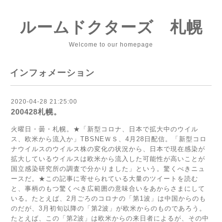
ルームドクターズ 札幌
Welcome to our homepage
インフォメーション
2020-04-28 21:25:00
200428札幌。
火曜日・曇・札幌。★「新型コロナ、日本で拡大中のウイル
ス、欧米から流入か」TBSNEＷＳ、4月28日配信。「新型コロ
ナウイルスのウイルス株の変化の状況から、日本で現在感染が
拡大しているウイルスは欧米から流入した可能性が高いことが
国立感染研究所の調査で分かりました」という。驚くべきニュ
ースだ。★この記事に寄せられている大量のツイートを読む
と、事柄のもつ驚くべき広範囲の意味合いをあからさまにして
いる。たとえば、2月ごろのコロナの「第1波」は中国からのも
のだが、3月初旬以降の「第2波」が欧米からのものであろう。
たとえば、この「第2波」は欧米からの来日者によるが、その中