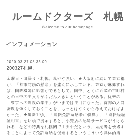
ルームドクターズ 札幌
Welcome to our homepage
インフォメーション
2020-03-27 08:33:00
200327札幌。
金曜日・薄曇り・札幌。風やや強い。★大阪府に続いて東京都
が、「都市封鎖の懸念」を盛んに示している。東京が麻痺すれ
ば、国政機能に影響がでるとして。国中、とくに近隣の市町村
との日中の出入りがふだん大きいということがある。従来の
「東京への過度の集中」がいまでは逆目になった。首都の人口
密度を薄くしておくことを、もっとはやくから考えておけばよ
かった。★道新19頁。「運転免許返納者に特典」。「運転経歴
証明書」を店頭で提示すると、小売店の配送サービスがうけら
れる、などの特典を札幌圏で工夫中だという。返納者を優遇す
ることによって免許返納を促進するというこういう具体的措