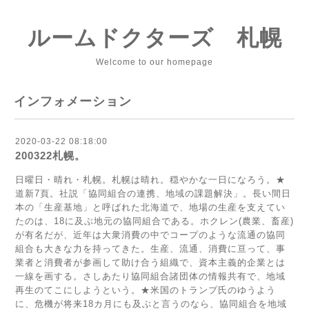
ルームドクターズ 札幌
Welcome to our homepage
インフォメーション
2020-03-22 08:18:00
200322札幌。
日曜日・晴れ・札幌。札幌は晴れ。穏やかな一日になろう。★
道新7頁。社説「協同組合の連携、地域の課題解決」。長い間日
本の「生産基地」と呼ばれた北海道で、地場の生産を支えてい
たのは、18に及ぶ地元の協同組合である。ホクレン(農業、畜産)
が有名だが、近年は大衆消費の中でコープのような流通の協同
組合も大きな力を持ってきた。生産、流通、消費に亘って、事
業者と消費者が参画して助け合う組織で、資本主義的企業とは
一線を画する。さしあたり協同組合諸団体の情報共有で、地域
再生のてこにしようという。★米国のトランプ氏のゆうよう
に、危機が将来18カ月にも及ぶと言うのなら、協同組合を地域