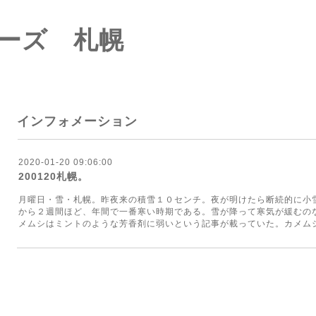
ーズ 札幌
インフォメーション
2020-01-20 09:06:00
200120札幌。
月曜日・雪・札幌。昨夜来の積雪１０センチ。夜が明けたら断続的に小
から２週間ほど、年間で一番寒い時期である。雪が降って寒気が緩むの
メムシはミントのような芳香剤に弱いという記事が載っていた。カメム