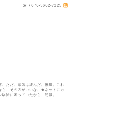
tel / 070-5602-7225
雪。ただ、寒気は緩んだ。無風。これ
なら、その方がいいな。★ネットにカ
シ駆除に困っていたから、朗報。