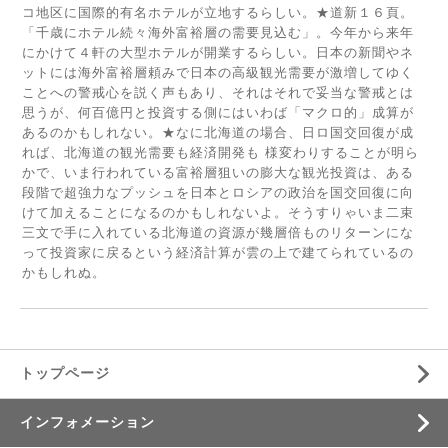
コ地区に国際的有名ホテルが立地するらしい。★道新１６頁。
「千歳にホテル続々海外富裕層の需要見込む」。今年から来年
にかけて４軒の大型ホテルが開業するらしい。日本の新聞やネ
ットには海外富裕層頼みで日本の高級観光需要が激増してゆく
ことへの警戒心を説く声もあり、それはそれで妥当な警戒とは
思うが、何百億円と投資する側にはいわば「マクロ的」成算が
あるのかもしれない。★なに北海道の場合、日ロ国交回復が成
れば、北海道の観光需要も経済開発も 様変わりすることが明ら
かで、いま行われている富裕層狙いの膨大な観光投資は、ある
段階で超強力なプッシュを日本とロシアの政治を国交回復に向
けて加えることになるのかもしれないよ。そうすりゃいま二束
三文で手に入れている北海道の資源が幾層倍ものリターンにな
って投資家に戻るという経済計算が雲の上で建てられているの
かもしれぬ。
トップページ
インフォメーション