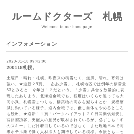
ルームドクターズ 札幌
Welcome to our homepage
インフォメーション
2020-01-18 09:42:00
200118札幌。
土曜日・晴れ・札幌。昨夜来の積雪なく、無風、晴れ。寒気は
強い。★道新２9頁。「ああ少雪」。札幌地区では例年の積雪量
53とみると、今年は１２だという。「少雪」具合を数量的に表
現したありよう。北海道全域でも、程度はいくらか違っても大
同小異。札幌雪まつりも、構築物の高さを減らすとか、規模縮
減に動いている様子。道内全域では、催し自体をやめるところ
も続出。★道新１１頁「パークハイアット２０日開業俱知安に
富裕層誘客」支配人の意見が取材されているが、必ずしも「冬
のスキー」にだけ着目しているのではなく、また現地日本で高
級ホテル業で働く人材拡大も期待している模様。今後ともニセ