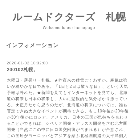
ルームドクターズ 札幌
Welcome to our homepage
インフォメーション
2020-01-02 10:32:00
200102札幌。
木曜日・薄曇り・札幌。★昨夜来の積雪ごくわずか。寒気は強
いが穏やかな日である。「1日と2日は散々な日」、という天気
予報は外れた。★新聞を見てもインターネットを見ても、北海
道の将来も日本の将来も、大いに悲観的な気分ばかり漂ってい
る。★正月だから思うのだが、北海道の将来については、誰も
否定できぬ大きなイベントが期待できる。もし10年後か20年後
か30年後かにロシア、アメリカ、日本の三国が気持ちを合わせ
ることができれば、シベリア開発・アラスカ開発を含む北方圏
開発（当然にこの中に日ロ国交回復が含まれる）が合意され、
この箇所がヨーロッパとアジアを結ぶ北極圏航路の太平洋側入