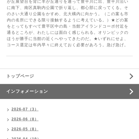
が丘展望台を背に羊が丘通りを通って豊平川に出、豊平川沿い
に南下、南区真駒内公園で折り返し、都心部に戻ってくる。そ
のさい大通り公園をかすめ、北大構内に向かう。（この案も市
内の名所にできる限り接触するように考えている。）★どの案
をとってもすべて豊平区中の島・当館アイランドコーポ付近を
通るところが、わたしには面白く感じられる。オリンピックの
ほうが勝手に当館の近くへやってきたのだ。★いずれにせよ、
コース選定は年内早々に終えておく必要があろう。急げ急げ。
トップページ
インフォメーション
2026-07（3）
2026-06（8）
2026-05（8）