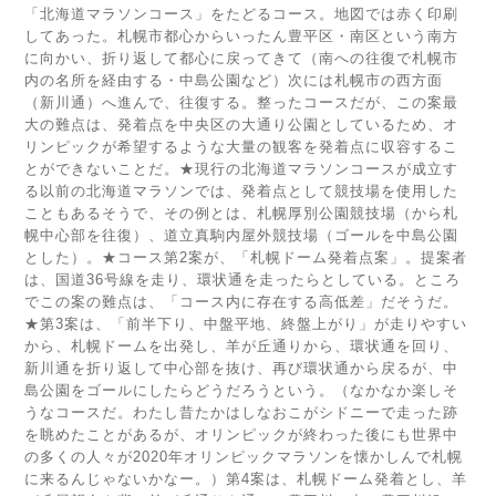
「北海道マラソンコース」をたどるコース。地図では赤く印刷
してあった。札幌市都心からいったん豊平区・南区という南方
に向かい、折り返して都心に戻ってきて（南への往復で札幌市
内の名所を経由する・中島公園など）次には札幌市の西方面
（新川通）へ進んで、往復する。整ったコースだが、この案最
大の難点は、発着点を中央区の大通り公園としているため、オ
リンピックが希望するような大量の観客を発着点に収容するこ
とができないことだ。★現行の北海道マラソンコースが成立す
る以前の北海道マラソンでは、発着点として競技場を使用した
こともあるそうで、その例とは、札幌厚別公園競技場（から札
幌中心部を往復）、道立真駒内屋外競技場（ゴールを中島公園
とした）。★コース第2案が、「札幌ドーム発着点案」。提案者
は、国道36号線を走り、環状通を走ったらとしている。ところ
でこの案の難点は、「コース内に存在する高低差」だそうだ。
★第3案は、「前半下り、中盤平地、終盤上がり」が走りやすい
から、札幌ドームを出発し、羊が丘通りから、環状通を回り、
新川通を折り返して中心部を抜け、再び環状通から戻るが、中
島公園をゴールにしたらどうだろうという。（なかなか楽しそ
うなコースだ。わたし昔たかはしなおこがシドニーで走った跡
を眺めたことがあるが、オリンピックが終わった後にも世界中
の多くの人々が2020年オリンピックマラソンを懐かしんで札幌
に来るんじゃないかなー。）第4案は、札幌ドーム発着とし、羊