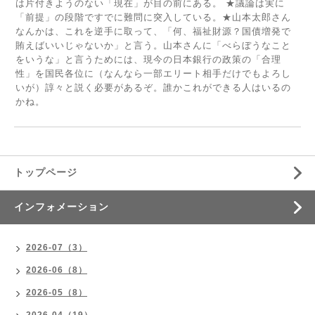
は片付きようのない「現在」が目の前にある。 ★議論は実に
「前提」の段階ですでに難問に突入している。★山本太郎さん
なんかは、これを逆手に取って、「何、福祉財源？国債増発で
賄えばいいじゃないか」と言う。山本さんに「べらぼうなこと
をいうな」と言うためには、現今の日本銀行の政策の「合理
性」を国民各位に（なんなら一部エリート相手だけでもよろし
いが）諄々と説く必要があるぞ。誰かこれができる人はいるの
かね。
トップページ
インフォメーション
2026-07（3）
2026-06（8）
2026-05（8）