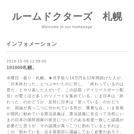
ルームドクターズ 札幌
Welcome to our homepage
インフォメーション
2019-10-09 12:58:00
191009札幌。
水曜日・曇り・札幌。★月手取り14万円を12年間続けた人が、
「日本終わった」とつぶやいたのに対し、「終わっているのは
君だ」とやり返した人がいて、この話題（デイリースポーツ配
信）が驚くほど多くのツイートを集めている。いま日本は「終
わった」のかどうか、反対に日本は「登っている」のかどう
か、国論が真っ二つに分かれている所が、重要な点。いま首相
が国民に勧めている憲法談義は、憲法談義に先立って当然にい
まの日本の国民国家の状況についてのある程度一致した認識が
必要だと思うが、その認識が真っ二つに割れているとすれば、
この「割れている」点を真面目に議論しておく必要があろう。