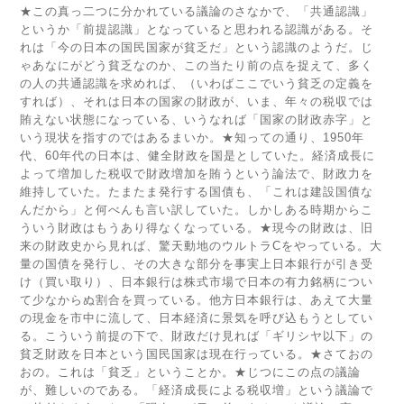
★この真っ二つに分かれている議論のさなかで、「共通認識」
というか「前提認識」となっていると思われる認識がある。そ
れは「今の日本の国民国家が貧乏だ」という認識のようだ。じ
ゃあなにがどう貧乏なのか、この当たり前の点を捉えて、多く
の人の共通認識を求めれば、（いわばここでいう貧乏の定義を
すれば）、それは日本の国家の財政が、いま、年々の税収では
賄えない状態になっている、いうなれば「国家の財政赤字」と
いう現状を指すのではあるまいか。★知っての通り、1950年
代、60年代の日本は、健全財政を国是としていた。経済成長に
よって増加した税収で財政増加を賄うという論法で、財政力を
維持していた。たまたま発行する国債も、「これは建設国債な
んだから」と何べんも言い訳していた。しかしある時期からこ
ういう財政はもうあり得なくなっている。★現今の財政は、旧
来の財政史から見れば、驚天動地のウルトラCをやっている。大
量の国債を発行し、その大きな部分を事実上日本銀行が引き受
け（買い取り）、日本銀行は株式市場で日本の有力銘柄につい
て少なからぬ割合を買っている。他方日本銀行は、あえて大量
の現金を市中に流して、日本経済に景気を呼び込もうとしてい
る。こういう前提の下で、財政だけ見れば「ギリシヤ以下」の
貧乏財政を日本という国民国家は現在行っている。★さておの
おの。これは「貧乏」ということか。★じつにこの点の議論
が、難しいのである。「経済成長による税収増」という議論で