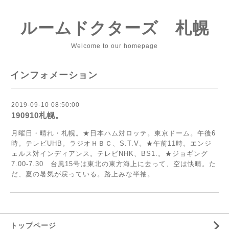
ルームドクターズ 札幌
Welcome to our homepage
インフォメーション
2019-09-10 08:50:00
190910札幌。
月曜日・晴れ・札幌。★日本ハム対ロッテ。東京ドーム。午後6
時。テレビUHB。ラジオＨＢＣ、S.T.V。★午前11時。エンジ
ェルス対インディアンス。テレビNHK、BS1.。★ジョギング
7.00-7.30 台風15号は東北の東方海上に去って、空は快晴。た
だ、夏の暑気が戻っている。路上みな半袖。
トップページ