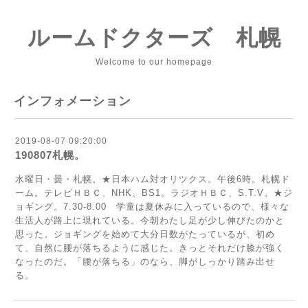
ルームドクターズ 札幌
Welcome to our homepage
インフォメーション
2019-08-07 09:20:00
190807札幌。
水曜日・曇・札幌。★日本ハム対オリツクス。午後6時。札幌ド
ーム。テレビＨＢＣ、NHK、BS1。ラジオＨＢＣ、S.T.V。★ジ
ョギング。7.30-8.00 学童は夏休みに入っているので、様々な
生活人が路上に現れている。今朝わたし足が少し伸びたのかと
思った。ジョギングを始めて大分日数がたっているが、初め
て、自然に腰が落ちるように感じた。きっとそれだけ膝が強く
なったのだ。「腰が落ちる」のなら、脚がしっかり踏み出せ
る。