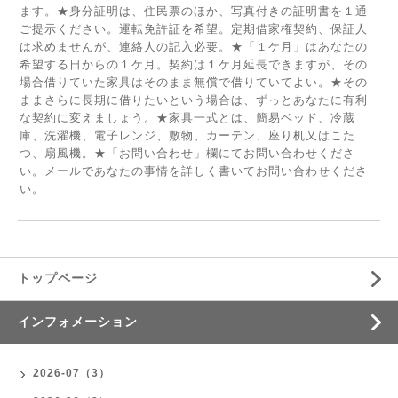
ます。★身分証明は、住民票のほか、写真付きの証明書を１通
ご提示ください。運転免許証を希望。定期借家権契約、保証人
は求めませんが、連絡人の記入必要。★「１ケ月」はあなたの
希望する日からの１ケ月。契約は１ケ月延長できますが、その
場合借りていた家具はそのまま無償で借りていてよい。★その
ままさらに長期に借りたいという場合は、ずっとあなたに有利
な契約に変えましょう。★家具一式とは、簡易ベッド、冷蔵
庫、洗濯機、電子レンジ、敷物、カーテン、座り机又はこた
つ、扇風機。★「お問い合わせ」欄にてお問い合わせくださ
い。メールであなたの事情を詳しく書いてお問い合わせくださ
い。
トップページ
インフォメーション
2026-07（3）