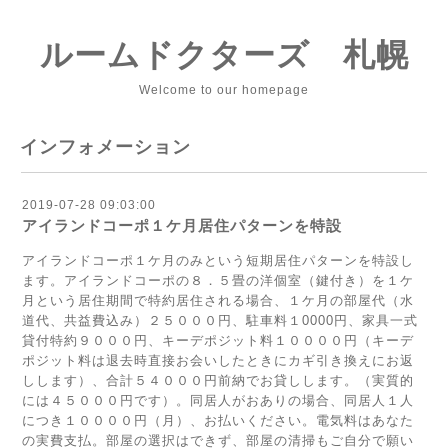
ルームドクターズ 札幌
Welcome to our homepage
インフォメーション
2019-07-28 09:03:00
アイランドコーポ１ケ月居住パターンを特設
アイランドコーポ１ケ月のみという短期居住パターンを特設し
ます。アイランドコーポの８．５畳の洋個室（鍵付き）を１ケ
月という居住期間で特約居住される場合、１ケ月の部屋代（水
道代、共益費込み）２５０００円、駐車料１0000円、家具一式
貸付特約９０００円、キーデポジット料１００００円（キーデ
ポジット料は退去時直接お会いしたときにカギ引き換えにお返
しします）、合計５４０００円前納でお貸しします。（実質的
には４５０００円です）。同居人がおありの場合、同居人１人
につき１００００円（月）、お払いください。電気料はあなた
の実費支払。部屋の選択はできず、部屋の清掃もご自分で願い