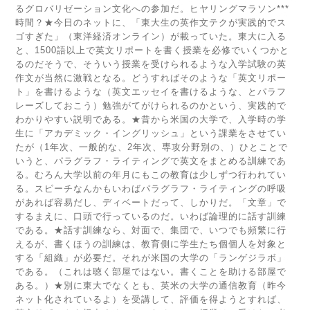
るグロバリゼーション文化への参加だ。ヒヤリングマラソン***
時間？★今日のネットに、「東大生の英作文テクが実践的でス
ゴすぎた」（東洋経済オンライン）が載っていた。東大に入る
と、1500語以上で英文リポートを書く授業を必修でいくつかと
るのだそうで、そういう授業を受けられるような入学試験の英
作文が当然に激戦となる。どうすればそのような「英文リポー
ト」を書けるような（英文エッセイを書けるような、とパラフ
レーズしておこう）勉強がてがけられるのかという、実践的で
わかりやすい説明である。★昔から米国の大学で、入学時の学
生に「アカデミック・イングリッシュ」という課業をさせてい
たが（1年次、一般的な、2年次、専攻分野別の、）ひとことで
いうと、パラグラフ・ライティングで英文をまとめる訓練であ
る。むろん大学以前の年月にもこの教育は少しずつ行われてい
る。スピーチなんかもいわばパラグラフ・ライティングの呼吸
があれば容易だし、ディベートだって、しかりだ。「文章」で
するまえに、口頭で行っているのだ。いわば論理的に話す訓練
である。★話す訓練なら、対面で、集団で、いつでも頻繁に行
えるが、書くほうの訓練は、教育側に学生たち個個人を対象と
する「組織」が必要だ。それが米国の大学の「ランゲジラボ」
である。（これは聴く部屋ではない。書くことを助ける部屋で
ある。）★別に東大でなくとも、英米の大学の通信教育（昨今
ネット化されているよ）を受講して、評価を得ようとすれば、