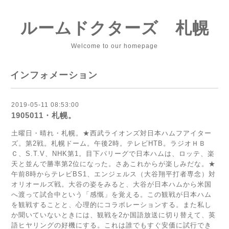
ルームドクターズ 札幌
Welcome to our homepage
インフォメーション
2019-05-11 08:53:00
1905011・札幌。
土曜日・晴れ・札幌。★西武ライオンズ対日本ハムフアイター
ズ。第2戦。札幌ドーム。午後2時。テレビHТB。ラジオＨＢ
Ｃ、S.T.V、NHK第1。目下パリーグで日本ハムは、ロッテ、楽
天と並んで勝率第2位になった。さあこれからが楽しみだな。★
午前8時からテレビBS1、エンジェルス（大谷翔平打者専念）対
オリオールズ戦。大谷の姿をみると、大谷が日本ハムから米国
へ渡って試合中という「感慨」を覚える。この観戦が日本ハム
を観戦することと、心理的にコラボレーションする。また私し
か聞いていないときには、観戦を2か国語放送に切り替えて、英
語ヒヤリングの好機にする。これは誰でもすぐ安価に試行でき