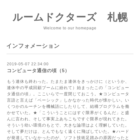
ルームドクターズ 札幌
Welcome to our homepage
インフォメーション
2019-05-07 22:34:00
コンピュータ通信の頃（5）
もう連休も終わった。たまたま連休をきっかけに（というか、
連休中の平成回顧ブームに紛れて）始まったこの「コンピュー
タ通信の頃」。ここいらで一度閉じておこう。★コンピュータ
言語と言えば「ベーシック」しかなかった時代が懐かしい。い
くつかのルーチンを機械語にしたりして、結構プログラムを働
かせていた。★「こういうことにはすぐ限界がくるんだ」と盛
んに言われ、そして事実上あちこちですぐ限界が現れてきた。
そういう幼い環境のもとで、大きな論理はよく理解していた。
そして夢だけは、とんでもなく遠くに飛ばしていた。★ハード
が発達していなかったのが、ソフト技術足踏みの原因だったと