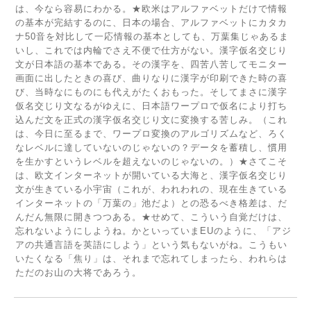
は、今なら容易にわかる。★欧米はアルファベットだけで情報
の基本が完結するのに、日本の場合、アルファベットにカタカ
ナ50音を対比して一応情報の基本としても、万葉集じゃあるま
いし、これでは内輪でさえ不便で仕方がない。漢字仮名交じり
文が日本語の基本である。その漢字を、四苦八苦してモニター
画面に出したときの喜び、曲りなりに漢字が印刷できた時の喜
び、当時なにものにも代えがたくおもった。そしてまさに漢字
仮名交じり文なるがゆえに、日本語ワープロで仮名により打ち
込んだ文を正式の漢字仮名交じり文に変換する苦しみ。（これ
は、今日に至るまで、ワープロ変換のアルゴリズムなど、ろく
なレベルに達していないのじゃないの？データを蓄積し、慣用
を生かすというレベルを超えないのじゃないの。）★さてこそ
は、欧文インターネットが開いている大海と、漢字仮名交じり
文が生きている小宇宙（これが、われわれの、現在生きている
インターネットの「万葉の」池だよ）との恐るべき格差は、だ
んだん無限に開きつつある。★せめて、こういう自覚だけは、
忘れないようにしようね。かといっていまEUのように、「アジ
アの共通言語を英語にしよう」という気もないがね。こうもい
いたくなる「焦り」は、それまで忘れてしまったら、われらは
ただのお山の大将であろう。