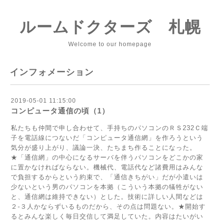
ルームドクターズ 札幌
Welcome to our homepage
インフォメーション
2019-05-01 11:15:00
コンピュータ通信の頃（1）
私たちも仲間で申し合わせて、手持ちのパソコンのＲＳ232Ｃ端
子を電話線につないだ「コンピュータ通信網」を作ろうという
気分が盛り上がり、議論一決、たちまち作ることになった。
★「通信網」の中心になるサーバを伴うパソコンをどこかの家
に置かなければならない。機械代、電話代など諸費用はみんな
で負担するからという約束で、「通信きちがい」だが小遣いは
少ないという男のパソコンを本拠（こういう本拠の犠牲がない
と、通信網は維持できない）とした。技術に詳しい人間などは
２‐３人かならずいるものだから、その点は問題ない。★開始す
るとみんな楽しく毎日交信して満足していた。内容はたいがい