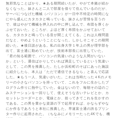
無邪気なことばかり。★ある期間続いたが、やがて本拠が続か
なくなった。妹さんと二人で部屋を借りて住んでいるのだが、
サーバにつなげた機械（パソコン）が一日中不特定の時間にな
にやら盛んにカタカタと鳴っている。妹さんが苦情を言うの
で、彼はやがて機械を押入れの中に押し込んで、布団を厚くか
ぶせておいた。ところが、よほど厚く布団をかぶせておいて
も、カタカタと鳴っている音が聞こえてくる。これは人権問題
だなと、やめようということになった。しかしそこそこの期間
続いた。★後日談がある。私の出身大学１年上の男が理学部を
出て、富士通に勤めていたが、技術本部長に出世していた。
「君の知る範囲で、パソコンの気違いのような人間がいない
か」という。通信ばかりしていれば満足しているという気違い
として、この男を推薦した。たしか浜松町のそばにあった施設
に紹介したら、本人は「ただで通信できるなら」と喜んで応諾
した。★もう一人、気違いがいた。これは当時たった４Kのメモ
リーの小さなパソコンを持っていて、これをフルに生かしたプ
ログラム作りに熱中していた。金はないので、毎朝その辺のご
みステーションを一回りして、使えそうな古いテレビとか、カ
セットレコーダーとか、電線とか、拾ってきてこれを生かすの
である。この男を豊かな資源の下で起用すれば、かならずやな
にか作るであろうと本社に推薦した。早速富士通の誇るプリン
ター作りに起用された。（ちなみにメモリーたった4Kでも、機