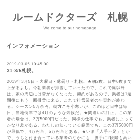
ルームドクターズ 札幌
Welcome to our homepage
インフォメーション
2019-03-05 10:45:00
31-3/5札幌。
2019年3月5日・火曜日・薄曇り・札幌。★朝2度。日中6度まで
上がるよし。今朝業者が排雪していったので、これで庭以外
は、家の周辺には雪がなくなった。契約があるので、業者は1週
間後にもう一回排雪に来る。これで排雪業者の年契約が終わ
る。シーズン5万余円。朝方こそ小寒いが、このほど日中は毎
日、当地例年では4月のような気候だ。★間違いの訂正。この業
者の場合は、3万5000円だった。同様の仕事でも、業者によって
かなり差がある。わたしの知っている範囲でも、この3万5000円
が最低で、4万円台、5万円台とある。★いま「人手不足」とか
で、うちと付き合っている業者のなかにも、勝手に2段階も高い