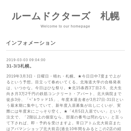
ルームドクターズ 札幌
Welcome to our homepage
インフォメーション
2019-03-03 09:04:00
31-3/3札幌。
2019年3月3日・日曜日・晴れ・札幌。★今日日中7度まで上が
るという予想。目立って春めいてくる。北海道大学の合格発表
は、いつかな。今日はひな祭り。★北15条西3丁目2-5、北大生
向き月3万2千円の鉄筋コンクリート・アパート、北大病院まで
徒歩3分、「ﾍﾞﾙウッド15」、年度末退去者が3月27日-31日とい
う最末期に集中していて、新年度入居募集が出しにくいが、実
際には年度末にごっそり空く。★「4月5日入居でいい」という
注文で、「2階以上の個室なら、部屋の番号は問わない」と言っ
て下されば、即・予約を受けますよ。常口アトム北大前店また
はアパマンショップ北大前店(過去10年間をみるとこの2店の紹