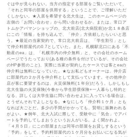
ぐは中が見られない。当方の指定する部屋をご覧いただいて、
「それと同等の部屋を供用する」ということで、ご理解いただ
くしかない。★入居を希望する北大生は、このホームページの
左側の「お問い合わせ」から問い合わせるか、または、常口ア
トムかアパマンショップの、北大前店(北大病院前)か北１８条店
にこの「情報」を持ち込んで、「仲介」方依頼したらいいと思
う。★最近の当家契約で、常口北大前店は、「学生割引」とし
て仲介料部屋代の0.7としていた。また、札幌駅北口にある「不
動産のea」は、「札幌市内の仲介無料」と、その会社のホーム
ページでうたっており(ある種の条件を付けているが、その会社
のHP参照のこと)、実際に当家が契約したケースでは客とeaの
仲介料は無料になっていた。★なお私どもオーナーは、仲介店
に部屋代の２か月を仲介料として支払っています。その他仲介
店が客に要望するのは、火災保険料(１年分)だろう。しかしもし
北大生協の火災保険(今春から学生賠償保険+一人暮らし特約と
なる、詳しくは大学生協に問い合わせよ)に入っている場合は、
とうぜんそれでよしとなる。★なにしろ「仲介料１ケ月」とも
なれば大ごとだ。多少の手間がかかっても、賢明に振舞われる
がよい。★例年、北大入試に際して、受験中に「気合」でアパ
ートを予約してしまおうというお人がいる。よく聞かれよ。
「４月５日」にこの部屋または同等の部屋をお貸しするという
「予約」をして、予約料部屋代の１ケ月分をお払いになる気が