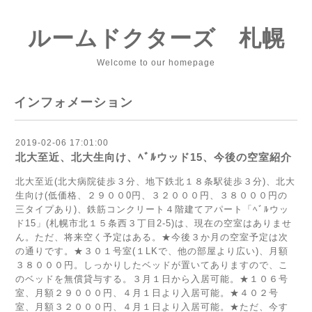
ルームドクターズ 札幌
Welcome to our homepage
インフォメーション
2019-02-06 17:01:00
北大至近、北大生向け、ﾍﾞﾙウッド15、今後の空室紹介
北大至近(北大病院徒歩３分、地下鉄北１８条駅徒歩３分)、北大
生向け(低価格、２９００0円、３２０００円、３８０００円の
三タイプあり)、鉄筋コンクリート４階建てアパート「ﾍﾞﾙウッ
ド15」(札幌市北１５条西３丁目2-5)は、現在の空室はありませ
ん。ただ、将来空く予定はある。★今後３か月の空室予定は次
の通りです。★３０１号室(１LKで、他の部屋より広い)、月額
３８０００円。しっかりしたベッドが置いてありますので、こ
のベッドを無償貸与する。３月１日から入居可能。★１０６号
室、月額２９０００円、４月１日より入居可能。★４０２号
室、月額３２０００円、４月１日より入居可能。★ただ、今す