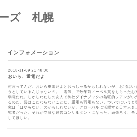
ーズ 札幌
インフォメーション
2018-11-09 21:48:00
おいら、重電だよ
何言ってんだ、おいら重電だよとおっしゃるかもしれないが、お宅はい
うとしているんじゃないの。「電気」で数年前ノーベル賞をもらったお方
弱電だね。しかしわたしの友人で御社ダイナブックの熱狂的フアンがい
るのだ。要はこだわらないことだ。重電も弱電もない。ついでにいうと
究は「はやらない」のかもしれないが、グローバルに活躍する日本人名
究者だった。それが立派な経営コンサルタントになった。頑張ろう、モ
してほしい。