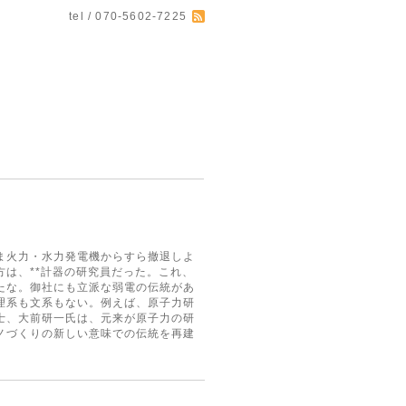
tel / 070-5602-7225
ま火力・水力発電機からすら撤退しよ
は、**計器の研究員だった。これ、
たな。御社にも立派な弱電の伝統があ
理系も文系もない。例えば、原子力研
士、大前研一氏は、元来が原子力の研
ノづくりの新しい意味での伝統を再建