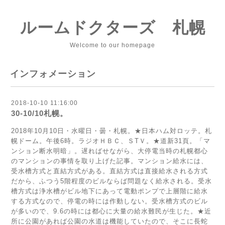
ルームドクターズ 札幌
Welcome to our homepage
インフォメーション
2018-10-10 11:16:00
30-10/10札幌。
2018年10月10日・水曜日・曇・札幌。★日本ハム対ロッテ。札
幌ドーム。午後6時。ラジオＨＢＣ、ＳТＶ。★道新31頁。「マ
ンション断水明暗」。遅ればせながら、大停電当時の札幌都心
のマンションの事情を取り上げた記事。マンション給水には、
受水槽方式と直結方式がある。直結方式は直接給水される方式
だから、ふつう5階程度のビルならば問題なく給水される。受水
槽方式は浄水槽がビル地下にあって電動ポンプで上層階に給水
する方式なので、停電の時には作動しない。受水槽方式のビル
が多いので、9.6の時には都心に大量の給水難民が生じた。★近
所に公園があれば公園の水道は機能していたので、そこに長蛇