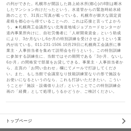
の列ができた。札幌市が開設した路上給水所(都心)の8割は断水
したマンション向けだったという。水道管からの緊急時給水経
路のことで、31頁に写真が載っている。札幌市が膨大な固定資
産税を都心から得ていることへの、これは応接と言ってよかろ
う。★札幌商工会議所ない北海道地域ジョブカードセンターが
道内事業所向けに、自社労働者に「人材開発資金」という助成
により、3か月ないし6か月の特別訓練を受けさせようという案
内が出ている。011-231-1506.10月29日に札幌商工会議所に事
業主・人事担当者を集めて説明会を行うという。この特別訓練
に参加する訓練生に、当館ではその期間である「3か月、ないし
6か月」の間格安で部屋をお貸しできる。事業主・人事担当者か
ら、左頁の「お問い合わせ」欄にてメールで打診してくださ
い。また、もし当館で会議室なり技能訓練室なりの形で施設を
お使いになるというのなら、これも打診いただきたい。こうい
うことが「施設・設備借り上げ」ということでこの特別訓練企
画の「経費」として処理しうるかどうか、ご検討ください。
トップページ