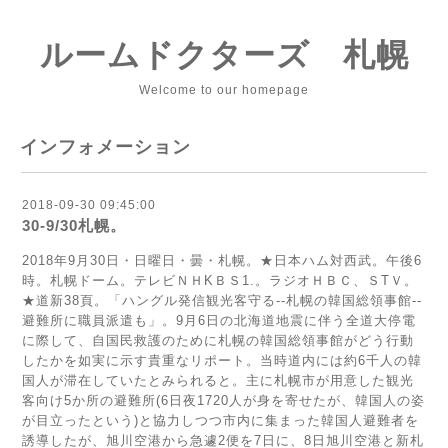
ルームドクターズ 札幌
Welcome to our homepage
インフォメーション
2018-09-30 09:45:00
30-9/30札幌。
2018年9月30日・日曜日・曇・札幌。★日本ハム対西武。午後6
時。札幌ドーム。テレビＮＨKＢＳ1.。ラジオＨＢＣ、ＳТＶ。
★道新38頁。「ハングル発信観光客守る--札幌の韓国総領事館--
避難所に職員派遣も」。9月6日の北海道地震に伴う全道大停電
に際して、自国民救護のために札幌の韓国総領事館がどう行動
したかを如実に示す貴重なリポート。当時道内には約6千人の韓
国人が滞在していたとみられると。主に札幌市が用意した観光
客向け5か所の避難所(6日夜1720人が身を寄せたが、韓国人の姿
が目立ったという)と協力しつつ市内に集まった韓国人避難者を
誘導したが、旭川空港から急遽2便を7日に、8日旭川空港と新札