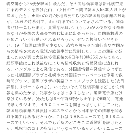
幌空港から25便が韓国に飛んだ。その間総領事館は新札幌空港
に案内デスクを設けた由。7,8日の二日間で韓国人5500人以上が
帰国したと。★6日の3時7分地震発生以後の韓国総領事館の対応
が、16段の時系列で、8日7時までについて示されている。関係
者ぜひ一見したまえ。貴重な記録だ。(もしわが大使館なり領事
館なりが外国の大都会で同じ状況に出会った時、自国民救護の
ためこういう行動がとれるだろうか。ぜひご検証いただきた
い。)★「韓国は地震が少ない。恐怖を募らせた旅行客や本国か
らの情報を求める電話が総領事館に殺到した。」この殺到が始
まったのが実に大規模停電直後の6日午前3時25分からである。
総領事館はこれ以後なによりも情報収集と情報発信に追われ
る。ハングルによる発信である。外国語情報を発信するはずだ
った札幌国際プラザと札幌市の外国語ホームページは停電で数
時間ダウン。国際プラザの英語フェイスブックも沈黙した(後日
詳細にリポートされよ)。いったいその間総領事館はどこから情
報を集めたかは、記事からははっきりしない。道新電子版だけ
挙げているが。(わたしは6日午前6時から正午まで6時間、電池
で動くラジオで、ＨＢＣニュースを聞きっぱなしにしていた。
韓国総領事館の職員は日本のラジオから日本語での情報を聞き
取る能力はあるだろうか。これはＮＨKニュースでもＳТＢニュ
ースでもいいが。それでも近所のどこそこに避難所を設けたと
か、札幌市のゴミの収集はどうなっているかとかいうニュース