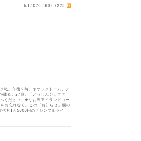
tel / 070-5602-7225
ンク戦。午後２時。ヤオフクドーム。テ
が載る。27頁。「どうしんジョブダ
いてご自分でお調べください。★なお当アイランドコー
とをお忘れなく。この「お知らせ」欄の
代月1万5000円の「シンプルライ