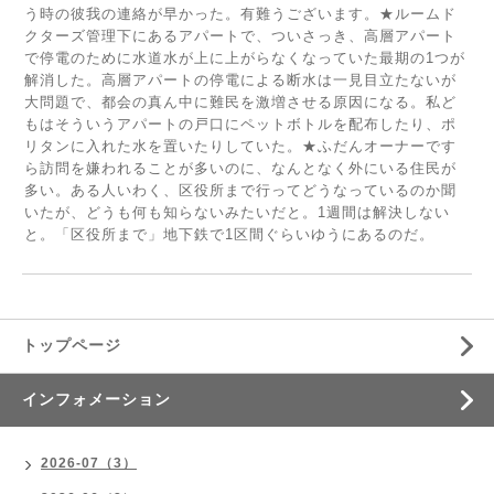
う時の彼我の連絡が早かった。有難うございます。★ルームド
クターズ管理下にあるアパートで、ついさっき、高層アパート
で停電のために水道水が上に上がらなくなっていた最期の1つが
解消した。高層アパートの停電による断水は一見目立たないが
大問題で、都会の真ん中に難民を激増させる原因になる。私ど
もはそういうアパートの戸口にペットボトルを配布したり、ポ
リタンに入れた水を置いたりしていた。★ふだんオーナーです
ら訪問を嫌われることが多いのに、なんとなく外にいる住民が
多い。ある人いわく、区役所まで行ってどうなっているのか聞
いたが、どうも何も知らないみたいだと。1週間は解決しない
と。「区役所まで」地下鉄で1区間ぐらいゆうにあるのだ。
トップページ
インフォメーション
2026-07（3）