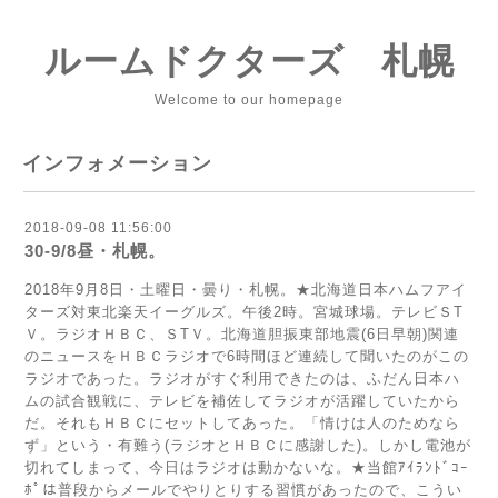
ルームドクターズ 札幌
Welcome to our homepage
インフォメーション
2018-09-08 11:56:00
30-9/8昼・札幌。
2018年9月8日・土曜日・曇り・札幌。★北海道日本ハムフアイ
ターズ対東北楽天イーグルズ。午後2時。宮城球場。テレビＳТ
Ｖ。ラジオＨＢＣ、ＳТＶ。北海道胆振東部地震(6日早朝)関連
のニュースをＨＢＣラジオで6時間ほど連続して聞いたのがこの
ラジオであった。ラジオがすぐ利用できたのは、ふだん日本ハ
ムの試合観戦に、テレビを補佐してラジオが活躍していたから
だ。それもＨＢＣにセットしてあった。「情けは人のためなら
ず」という・有難う(ラジオとＨＢＣに感謝した)。しかし電池が
切れてしまって、今日はラジオは動かないな。★当館ｱｲﾗﾝﾄﾞｺｰ
ﾎﾟは普段からメールでやりとりする習慣があったので、こうい