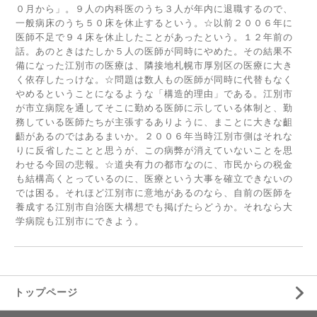
０月から」。９人の内科医のうち３人が年内に退職するので、
一般病床のうち５０床を休止するという。☆以前２００６年に
医師不足で９４床を休止したことがあったという。１２年前の
話。あのときはたしか５人の医師が同時にやめた。その結果不
備になった江別市の医療は、隣接地札幌市厚別区の医療に大き
く依存したっけな。☆問題は数人もの医師が同時に代替もなく
やめるということになるような「構造的理由」である。江別市
が市立病院を通してそこに勤める医師に示している体制と、勤
務している医師たちが主張するありように、まことに大きな齟
齬があるのではあるまいか。２００６年当時江別市側はそれな
りに反省したことと思うが、この病弊が消えていないことを思
わせる今回の悲報。☆道央有力の都市なのに、市民からの税金
も結構高くとっているのに、医療という大事を確立できないの
では困る。それほど江別市に意地があるのなら、自前の医師を
養成する江別市自治医大構想でも掲げたらどうか。それなら大
学病院も江別市にできよう。
トップページ