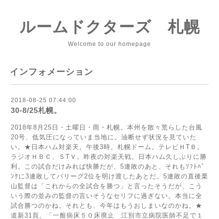
ルームドクターズ 札幌
Welcome to our homepage
インフォメーション
2018-08-25 07:44:00
30-8/25札幌。
2018年8月25日・土曜日・雨・札幌。本州を散々荒らした台風
20号、低気圧になっていま当地に。油断せず状況を見ていた
い。★日本ハム対楽天。午後3時。札幌ドーム。テレビＨТＢ。
ラジオＨＢＣ、ＳТＶ。昨夜の対楽天戦。日本ハム久しぶりに勝
利。この試合だけみれば快勝だが、5連敗のあと、それもｿﾌﾄﾊﾞ
ﾝｸに3連敗してパリーグ2位を明け渡したあとだ。5連敗の直後栗
山監督は「これからの全試合を勝つ」と言ったそうだが、こう
いう際の並みの監督の言いそうなセリフに過ぎない。本当に全
試合勝つのかね。それとも、今年はもうおしまいなのかね。★
道新31頁。「一般病床５０床廃止 江別市立病院医師不足で１