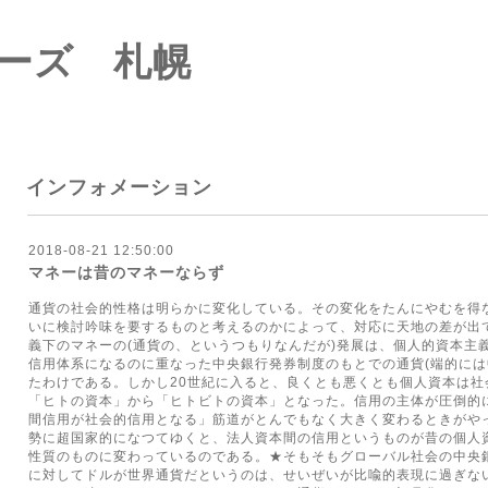
ーズ 札幌
インフォメーション
2018-08-21 12:50:00
マネーは昔のマネーならず
通貨の社会的性格は明らかに変化している。その変化をたんにやむを得
いに検討吟味を要するものと考えるのかによって、対応に天地の差が出
義下のマネーの(通貨の、というつもりなんだが)発展は、個人的資本主
信用体系になるのに重なった中央銀行発券制度のもとでの通貨(端的には
たわけである。しかし20世紀に入ると、良くとも悪くとも個人資本は
「ヒトの資本」から「ヒトビトの資本」となった。信用の主体が圧倒的
間信用が社会的信用となる」筋道がとんでもなく大きく変わるときがや
勢に超国家的になつてゆくと、法人資本間の信用というものが昔の個人
性質のものに変わっているのである。★そもそもグローバル社会の中央
に対してドルが世界通貨だというのは、せいぜいが比喩的表現に過ぎな