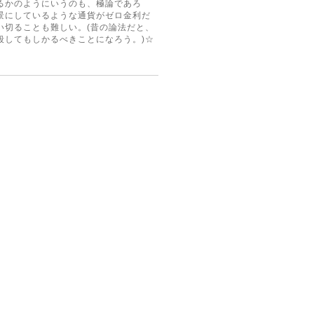
るかのようにいうのも、極論であろ
景にしているような通貨がゼロ金利だ
い切ることも難しい。(昔の論法だと、
殺してもしかるべきことになろう。)☆