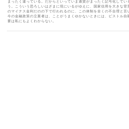
まったく違っている。だからといっていま通貨がまったく記号化してい
う。こういう恐ろしいはざまに現にいるがゆえに、国家信用を大きな背
のマイナス金利だのの下で行われるのに、この体制を全くの不合理と言
今の金融政策の立案者は、ことがうまくゆかないときには、ピストル自
要は私にもよくわからない。