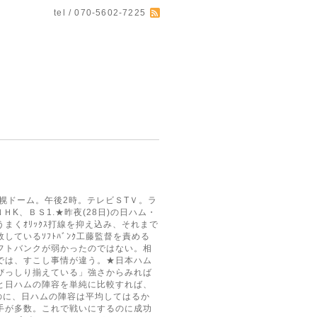
tel / 070-5602-7225
札幌ドーム。午後2時。テレビＳТＶ。ラ
K、ＢＳ1.★昨夜(28日)の日ハム・
まくｵﾘｯｸｽ打線を抑え込み、それまで
ているｿﾌﾄﾊﾞﾝｸ工藤監督を責める
フトバンクが弱かったのではない。相
では、すこし事情が違う。★日本ハム
びっしり揃えている」強さからみれば
と日ハムの陣容を単純に比較すれば、
るのに、日ハムの陣容は平均してはるか
手が多数。これで戦いにするのに成功