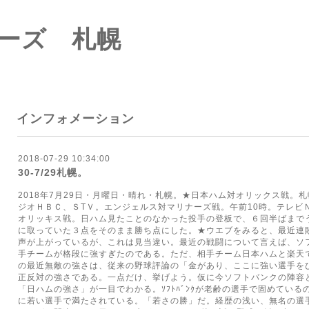
ーズ 札幌
インフォメーション
2018-07-29 10:34:00
30-7/29札幌。
2018年7月29日・月曜日・晴れ・札幌。★日本ハム対オリックス戦。
ジオＨＢＣ、ＳТＶ。エンジェルス対マリナーズ戦。午前10時。テレビＮＨ
オリッキス戦。日ハム見たことのなかった投手の登板で、６回半ばまでう
に取っていた３点をそのまま勝ち点にした。★ウエブをみると、最近連敗し
声が上がっているが、これは見当違い。最近の戦闘について言えば、ソ
手チームが格段に強すぎたのである。ただ、相手チーム日本ハムと楽天
の最近無敵の強さは、従来の野球評論の「金があり、ここに強い選手を
正反対の強さである。一点だけ、挙げよう。仮に今ソフトバンクの陣容
「日ハムの強さ」が一目でわかる。ｿﾌﾄﾊﾞﾝｸが老齢の選手で固めてい
に若い選手で満たされている。「若さの勝」だ。経歴の浅い、無名の選