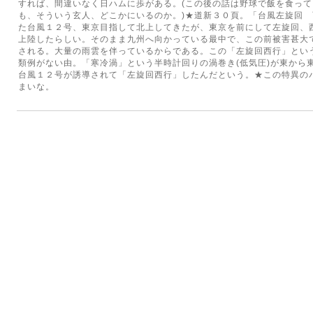
すれば、間違いなく日ハムに歩がある。(この後の話は野球で飯を食っ
も、そういう玄人、どこかにいるのか。)★道新３０頁。「台風左旋回
た台風１２号、東京目指して北上してきたが、東京を前にして左旋回、
上陸したらしい。そのまま九州へ向かっている最中で、この前被害甚大
される。大量の雨雲を伴っているからである。この「左旋回西行」とい
類例がない由。「寒冷渦」という半時計回りの渦巻き(低気圧)が東から
台風１２号が誘導されて「左旋回西行」したんだという。★この特異の
まいな。