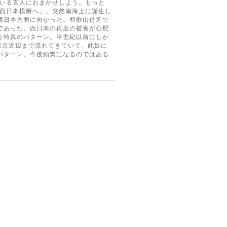
ている玄人におまかせしよう。もっと
 西日本横断へ」。突然南海上に誕生し
西日本方面に向かった。和歌山付近で
であった、西日本の再度の被害が心配
う特異のパターン。半世紀以前にしか
東京近辺まで流れてきていて、此奴に
パターン、今後頻繁になるのではある