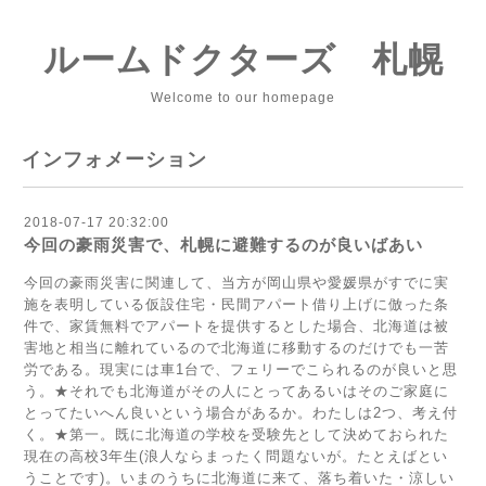
ルームドクターズ 札幌
Welcome to our homepage
インフォメーション
2018-07-17 20:32:00
今回の豪雨災害で、札幌に避難するのが良いばあい
今回の豪雨災害に関連して、当方が岡山県や愛媛県がすでに実
施を表明している仮設住宅・民間アパート借り上げに倣った条
件で、家賃無料でアパートを提供するとした場合、北海道は被
害地と相当に離れているので北海道に移動するのだけでも一苦
労である。現実には車1台で、フェリーでこられるのが良いと思
う。★それでも北海道がその人にとってあるいはそのご家庭に
とってたいへん良いという場合があるか。わたしは2つ、考え付
く。★第一。既に北海道の学校を受験先として決めておられた
現在の高校3年生(浪人ならまったく問題ないが。たとえばとい
うことです)。いまのうちに北海道に来て、落ち着いた・涼しい