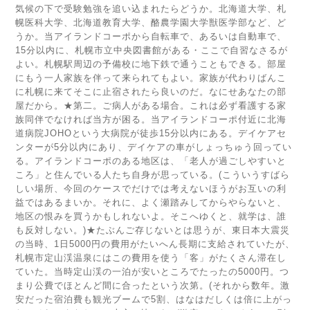
気候の下で受験勉強を追い込まれたらどうか。北海道大学、札
幌医科大学、北海道教育大学、酪農学園大学獣医学部など、ど
うか。当アイランドコーポから自転車で、あるいは自動車で、
15分以内に、札幌市立中央図書館がある・ここで自習なさるが
よい。札幌駅周辺の予備校に地下鉄で通うこともできる。部屋
にもう一人家族を伴って来られてもよい。家族が代わりばんこ
に札幌に来てそこに止宿されたら良いのだ。なにせあなたの部
屋だから。★第二。ご病人がある場合。これは必ず看護する家
族同伴でなければ当方が困る。当アイランドコーポ付近に北海
道病院JOHOという大病院が徒歩15分以内にある。デイケアセ
ンターが5分以内にあり、デイケアの車がしょっちゅう回ってい
る。アイランドコーポのある地区は、「老人が過ごしやすいと
ころ」と住んでいる人たち自身が思っている。(こういうすばら
しい場所、今回のケースでだけでは考えないほうがお互いの利
益ではあるまいか。それに、よく瀬踏みしてからやらないと、
地区の恨みを買うかもしれないよ。そこへゆくと、就学は、誰
も反対しない。)★たぶんご存じないとは思うが、東日本大震災
の当時、1日5000円の費用がたいへん長期に支給されていたが、
札幌市定山渓温泉にはこの費用を使う「客」がたくさん滞在し
ていた。当時定山渓の一泊が安いところでたったの5000円。つ
まり公費でほとんど間に合ったという次第。(それから数年。激
安だった宿泊費も観光ブームで5割、はなはだしくは倍に上がっ