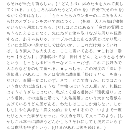
らそれが当たり前らしい。)「どんぶりに温めた玉を入れて渡し
てくれる。」(もちろん温めたうどんの玉を)「自分で(その玉を)
ゆがく必要はなし。」「もらったらカウンターの上にある天ぷ
ら類のオプションをのせて席につく。」(各種、天ぷら揚げ物類
がいろいろ用意してある。)だしはどこにある？「突然の質問に
もうろたえることなく、先にねぎと箸を取りながら周りを観察
すると、ありゃありゃ、テーブルの上にあるお茶とばかり思っ
ていた土瓶の中身がだしではないか。」これだけ知っていれ
ば、もう素人でも大丈夫と、ここに書いてある。★これは「湯
だめ【うどん】」(四国以外では「掛けうどん」というと思うが)
という、もっともポピュラーなメニューだぜ。これにお好みで
天ぷらなどをのせて食べる。★よっしゃ、この程度の「深い予
備知識」があれば、あとは実地に讃岐風「掛けうどん」を食う
だけだ。百聞一食にしかず。さて、どこで食うか。じつはこう
いう食い方に該当しそうな「本物っぽいうどん屋」が、札幌に
はそうそうざらにはない。私がよく通る道路が「環状通り」と
いう道路。その道路に沿って「丸亀製麺」という大きな看板を
あげているうどん屋がある。わたしはここしか知らない。しか
しなにやら異様な「異文化的」香りがするので、いままで一度
たりと入った事がなかった。今度勇を鼓して入ってみよう。(し
かしこれ本当に讃岐うどんかしら？それにしても虎穴にいらず
んば虎児を得ずという。)(ひまがあれば後を続ける。)