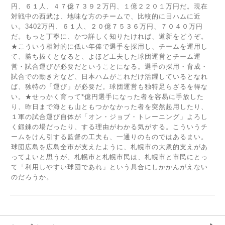
円、６１人、４７億７３９２万円、１億２２０１万円だ。現在
対戦中の西武は、地味な方のチームで、比較的に日ハムに近
い。3402万円、６１人、２０億７５３６万円、７０４０万円
だ。もっと丁寧に、かつ詳しく知りたければ、道新をどうぞ。
★こういう相対的に低い年俸で選手を採用し、チームを運用し
て、勝ち抜くとなると、よほど工夫した球団運営とチーム運
営・試合運びが必要だということになる。選手の採用・育成・
試合での動き方など、日本ハムがこれだけ活躍しているとなれ
ば、独特の「運び」が必要だ。球団運営も独特足らざるを得な
い。★せっかく育って*億円選手になった者を容易に手放した
り、昨日まで海とも山ともつかなかった者を突然起用したり、
１軍の試合運び自体が「オン・ジョブ・トレーニング」よろし
く鍛錬の場だったり、する理由がわかる気がする。こういうチ
ームをけん引する監督の工夫も、一通りのものではあるまい。
球団広島を広島全市が支えたように、札幌市の大衆的支えがあ
ってよいと思うが、札幌市と札幌市民は、札幌市と市民にとっ
て「利用しやすい球団であれ」という具合にしかかんがえない
のだろうか。