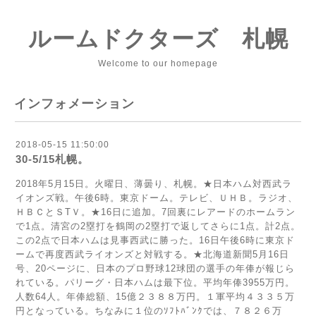
ルームドクターズ 札幌
Welcome to our homepage
インフォメーション
2018-05-15 11:50:00
30-5/15札幌。
2018年5月15日。火曜日、薄曇り、札幌。★日本ハム対西武ラ
イオンズ戦。午後6時。東京ドーム。テレビ、ＵＨＢ。ラジオ、
ＨＢＣとＳТＶ。★16日に追加。7回裏にレアードのホームラン
で1点。清宮の2塁打を鶴岡の2塁打で返してさらに1点。計2点。
この2点で日本ハムは見事西武に勝った。16日午後6時に東京ド
ームで再度西武ライオンズと対戦する。★北海道新聞5月16日
号、20ページに、日本のプロ野球12球団の選手の年俸が報じら
れている。パリーグ・日本ハムは最下位。平均年俸3955万円。
人数64人。年俸総額、15億２３８８万円。１軍平均４３３５万
円となっている。ちなみに１位のｿﾌﾄﾊﾞﾝｸでは、７８２６万