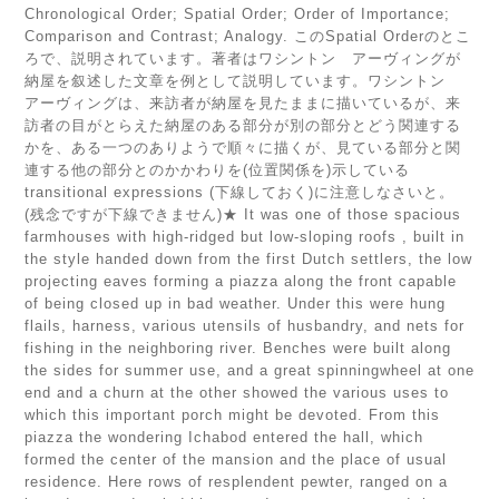
Chronological Order; Spatial Order; Order of Importance;
Comparison and Contrast; Analogy. このSpatial Orderのとこ
ろで、説明されています。著者はワシントン アーヴィングが
納屋を叙述した文章を例として説明しています。ワシントン
アーヴィングは、来訪者が納屋を見たままに描いているが、来
訪者の目がとらえた納屋のある部分が別の部分とどう関連する
かを、ある一つのありようで順々に描くが、見ている部分と関
連する他の部分とのかかわりを(位置関係を)示している
transitional expressions (下線しておく)に注意しなさいと。
(残念ですが下線できません)★ It was one of those spacious
farmhouses with high-ridged but low-sloping roofs , built in
the style handed down from the first Dutch settlers, the low
projecting eaves forming a piazza along the front capable
of being closed up in bad weather. Under this were hung
flails, harness, various utensils of husbandry, and nets for
fishing in the neighboring river. Benches were built along
the sides for summer use, and a great spinningwheel at one
end and a churn at the other showed the various uses to
which this important porch might be devoted. From this
piazza the wondering Ichabod entered the hall, which
formed the center of the mansion and the place of usual
residence. Here rows of resplendent pewter, ranged on a