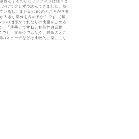
の談義をするのならブログネタは延々と
もかけて少しずつ読んできました。各
いるし、またwritingのところが含蓄
が大きな部分を占めるからです。)最
ングの指導がそれなりの比重を占める
で、「薄手」ですね。和英辞典必携
位でも、文単位でもなく、最低のとこ
頭のスピーチなどは比較的に楽にこな