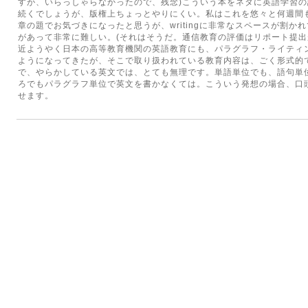
すが、いらっしゃらなかったので、残念)こういう本をネタに英語学習
続くでしょうが、版権上ちょっとやりにくい。私はこれを悠々と何週間
章の題でお気づきになったと思うが、writingに非常なスペースが割かれて
があって非常に難しい。(それはそうだ。通信教育の評価はリポート提出
近ようやく日本の高等教育機関の英語教育にも、パラグラフ・ライティ
ようになってきたが、そこで取り扱われている教育内容は、ごく形式的
で、やらかしている英文では、とても無理です。単語単位でも、語句単
ろでもパラグラフ単位で英文を書かなくては。こういう発想の場合、口
せます。