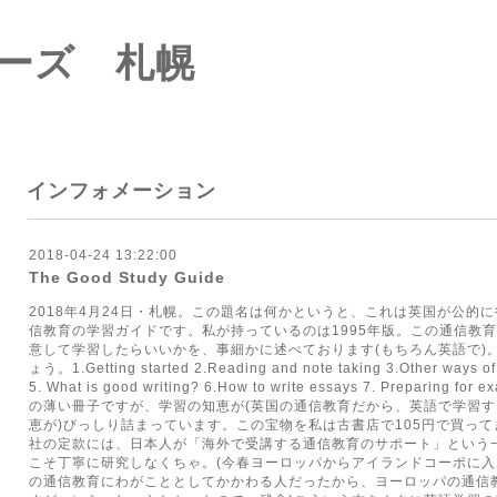
ーズ 札幌
インフォメーション
2018-04-24 13:22:00
The Good Study Guide
2018年4月24日・札幌。この題名は何かというと、これは英国が公的に行っている
信教育の学習ガイドです。私が持っているのは1995年版。この通信教
意して学習したらいいかを、事細かに述べております(もちろん英語で)
ょう。1.Getting started 2.Reading and note taking 3.Other ways of
5. What is good writing? 6.How to write essays 7. Preparing
の薄い冊子ですが、学習の知恵が(英国の通信教育だから、英語で学習
恵が)びっしり詰まっています。この宝物を私は古書店で105円で買っ
社の定款には、日本人が「海外で受講する通信教育のサポート」という
こそ丁寧に研究しなくちゃ。(今春ヨーロッパからアイランドコーポに
の通信教育にわがこととしてかかわる人だったから、ヨーロッパの通信