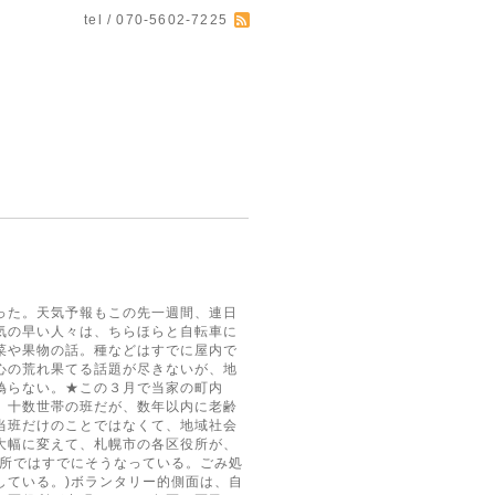
tel / 070-5602-7225
った。天気予報もこの先一週間、連日
気の早い人々は、ちらほらと自転車に
菜や果物の話。種などはすでに屋内で
心の荒れ果てる話題が尽きないが、地
偽らない。★この３月で当家の町内
、十数世帯の班だが、数年以内に老齢
当班だけのことではなくて、地域社会
大幅に変えて、札幌市の各区役所が、
場所ではすでにそうなっている。ごみ処
している。)ボランタリー的側面は、自