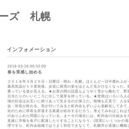
ーズ 札幌
インフォメーション
2018-03-26 00:33:00
春を実感し始める
２０１８年３月２５日・日曜日・晴れ・札幌。ほとんど一日中腫れ上が
最高気温が１０度前後。歩道に積雪の姿をほとんど見かけなくなった。
乗っている姿が見える。★お茶の間の話題もようやく雪から離れて、野
日当たりのいいところに出して発芽を待っている。★世間はいろいろ人
域の社会はお互いに頼りあって生きるのが身上だ。植物も正直で、人を
会・班長が終わる。気が付いてみると町内会もずいぶん老齢化してきて
化のために班長を辞退する家庭が続出するだろう。考えてみればこれは
のありふれた問題になっている。まーその場合には、町内会の仕組みを
直接に市報を各戸に配達したりすることになろう。(現実にいくつかの
理ですら、町内会組織ではうまく対応できなくて、札幌市が直接に機能