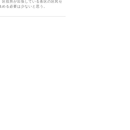
、区役所が出張している各区の区民セ
集める必要は少ないと思う。