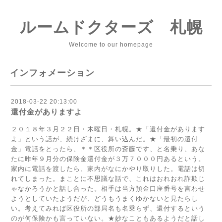
ルームドクターズ 札幌
Welcome to our homepage
インフォメーション
2018-03-22 20:13:00
還付金がありますよ
２０１８年３月２２日・木曜日・札幌。★「還付金があります
よ」という話が、続けざまに、舞い込んだ。★「最初の還付
金」電話をとったら、＊＊区役所の斎藤です、と名乗り、あな
たに昨年９月分の保険金還付金が３万７０００円あるという。
家内に電話を渡したら、家内がなにかやり取りした。電話は切
れてしまった。まことに不思議な話で、これはおれおれ詐欺じ
ゃなかろうかと話し合った。相手は当方預金口座番号を言わせ
ようとしていたようだが、どうもうまくゆかないと見たらし
い。考えてみれば区役所の部局名も名乗らず、還付するという
のが何保険かも言っていない。★妙なこともあるようだと話し