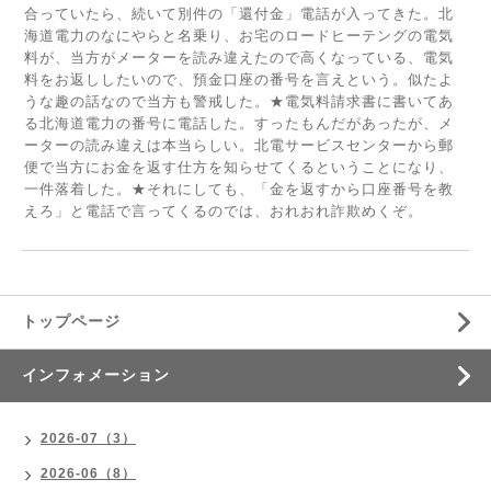
合っていたら、続いて別件の「還付金」電話が入ってきた。北
海道電力のなにやらと名乗り、お宅のロードヒーテングの電気
料が、当方がメーターを読み違えたので高くなっている、電気
料をお返ししたいので、預金口座の番号を言えという。似たよ
うな趣の話なので当方も警戒した。★電気料請求書に書いてあ
る北海道電力の番号に電話した。すったもんだがあったが、メ
ーターの読み違えは本当らしい。北電サービスセンターから郵
便で当方にお金を返す仕方を知らせてくるということになり、
一件落着した。★それにしても、「金を返すから口座番号を教
えろ」と電話で言ってくるのでは、おれおれ詐欺めくぞ。
トップページ
インフォメーション
2026-07（3）
2026-06（8）