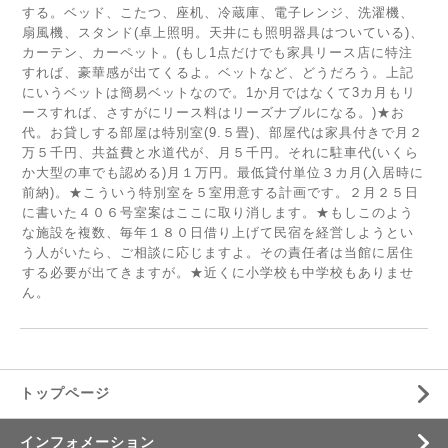
する。ベッド、こたつ、座机、冷蔵庫、電子レンジ、洗濯機、
扇風機、スタンド(卓上照明。天井にも照明器具はついている)、
カーテン、カーペット。(もし1点だけでも家具リース店に特注
すれば、豪華感が出てくるよ。ベットなど、どうだろう。上記
にいうベットは簡易ベットなので。1か月ではなくて3カ月もリ
ースすれば、さすがにリース料はリーズナブルになる。)★お
代。お貸しする部屋は特別室(9.５畳)、部屋代は家具付きで月２
万５千円、共益費と水道代が、月５千円。それに駐車代(いくら
か大型の車でも認める)月１万円。最低貸付単位３カ月(入居時に
前納)。★こういう特別室を５室用意する計画です。２月２５日
に書いた４０６号室案はここに取り消します。★もしこのよう
な施設を複数、毎年１８０日借り上げて民宿を経営しようとい
う人がいたら、ご相談に応じますよ。その責任者は当館に居住
する必要が出てきますが。★近くに小学校も中学校もありませ
ん。
トップページ
インフォメーション