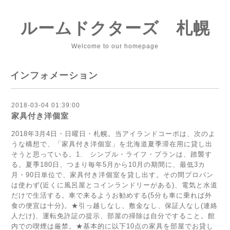
ルームドクターズ 札幌
Welcome to our homepage
インフォメーション
2018-03-04 01:39:00
家具付き洋個室
2018年3月4日・日曜日・札幌。当アイランドコーポは、次のよ
うな構想で、「家具付き洋個室」を北海道夏季滞在用に貸し出
そうと思っている。1. シンプル・ライフ・プランは、踏襲す
る。夏季180日、つまり毎年5月から10月の期間に、最低3カ
月・90日単位で、家具付き洋個室を貸し出す。その間プロパン
は使わず(近くに風呂屋とコインランドリーがある)、電気と水道
だけで生活する。車で来るようお勧めする(5分も車に乗れば外
食の便宜は十分)。★引っ越しなし、敷金なし、保証人なし(連絡
人だけ)、運転免許証の提示、部屋の掃除は自分ですること。館
内での喫煙は厳禁。★基本的に以下10点の家具を部屋でお貸し